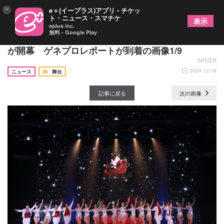
×
e＋(イープラス)アプリ - チケッ
ト・ニュース・スマチケ
表示
eplus inc.
無料 - Google Play
『ブロードウェイ クリスマス・ワンダーランド』
が開幕 ゲネプロレポートが到着の画像1/9
SPICER
2024.12.16
ニュース
舞台
記事に戻る
次の画像