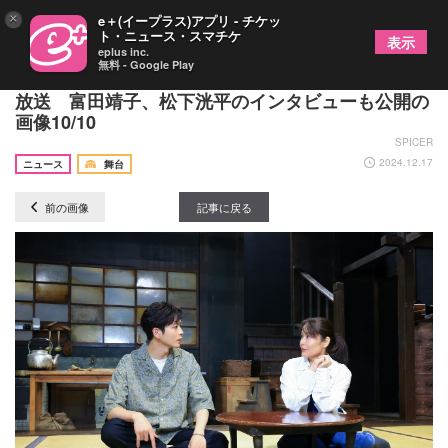
×
e＋(イープラス)アプリ - チケッ
ト・ニュース・スマチケ
表示
eplus inc.
無料 - Google Play
こまつ座『母と暮せば』24年版含む3公演分が一挙
放送 富田靖子、松下洸平のインタビューも公開の
画像10/10
SPICER
2024.12.17
ニュース
舞台
前の画像
記事に戻る