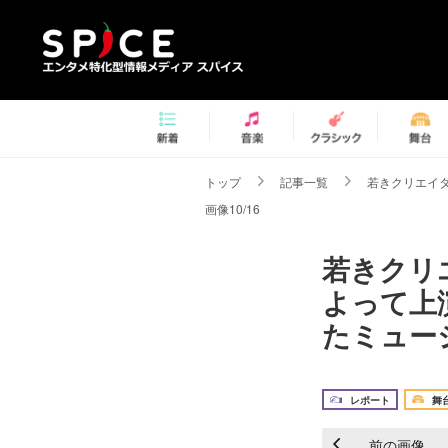
トップ
記事一覧
若きクリエイタ
画像10/16
若きクリ
よって上演！
たミュージ
レポート
舞
前の画像