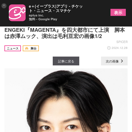
×
e＋(イープラス)アプリ - チケッ
ト・ニュース・スマチケ
表示
eplus inc.
無料 - Google Play
梅津瑞樹、SOLO Performance
ENGEKI『MAGENTA』を四大都市にて上演 脚本
は赤澤ムック、演出は毛利亘宏の画像1/2
SPICER
2024.12.28
ニュース
舞台
記事に戻る
次の画像