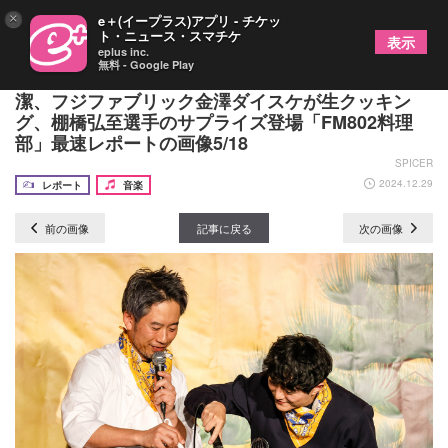
×
e＋(イープラス)アプリ - チケッ
ト・ニュース・スマチケ
表示
eplus inc.
無料 - Google Play
ロック大忘年会『レディクレ』でアジカン伊地知
潔、フジファブリック金澤ダイスケが生クッキン
グ、棚橋弘至選手のサプライズ登場「FM802料理
部」最速レポートの画像5/18
SPICER
2024.12.29
レポート
音楽
前の画像
記事に戻る
次の画像