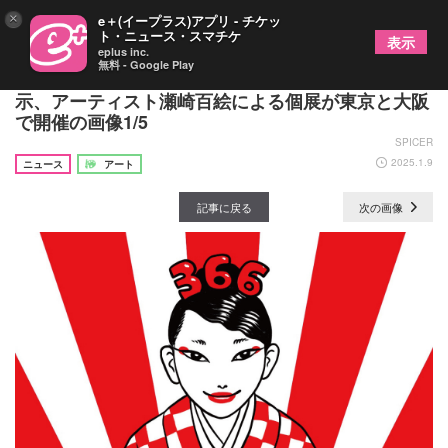
×
e＋(イープラス)アプリ - チケッ
ト・ニュース・スマチケ
表示
eplus inc.
無料 - Google Play
毎日記念日をモチーフにした作品366枚を一挙展
示、アーティスト瀬崎百絵による個展が東京と大阪
で開催の画像1/5
SPICER
2025.1.9
ニュース
アート
記事に戻る
次の画像