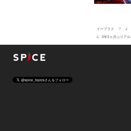
イープラス
J
J、3年3ヵ月ぶりアルバ