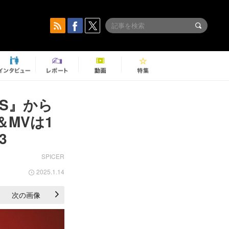
ES』から
＆MVは1
3
SPICER
2025.1.14
次の画像