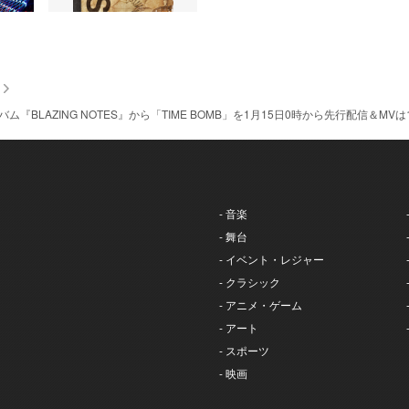
ム『BLAZING NOTES』から「TIME BOMB」を1月15日0時から先行配信＆M
- 音楽
- 舞台
- イベント・レジャー
- クラシック
- アニメ・ゲーム
- アート
- スポーツ
- 映画