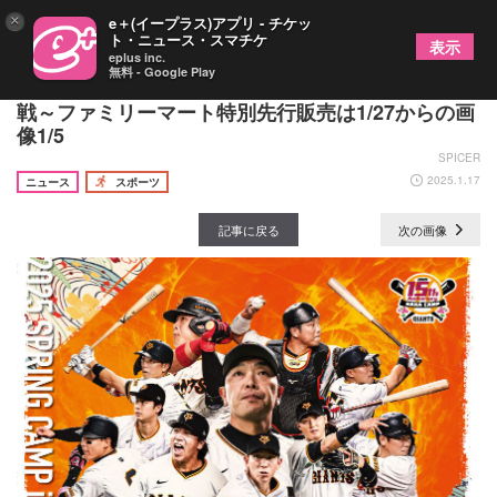
×
e＋(イープラス)アプリ - チケッ
ト・ニュース・スマチケ
表示
eplus inc.
無料 - Google Play
2025年始動！ 巨人が2/23、24に那覇でオープン
戦～ファミリーマート特別先行販売は1/27からの画
像1/5
SPICER
2025.1.17
ニュース
スポーツ
記事に戻る
次の画像