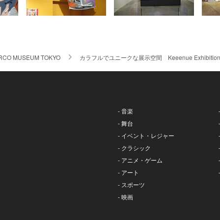
RCO MUSEUM TOKYO
カラフルでユニークな展示空間 Keeenue Exhibition『Co
- 音楽
- 舞台
- イベント・レジャー
- クラシック
- アニメ・ゲーム
- アート
- スポーツ
- 映画