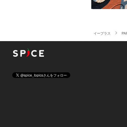
イープラス
PA