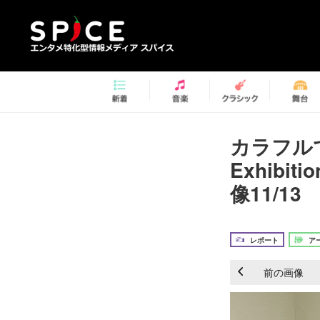
カラフルで
Exhibit
像11/13
レポート
ア
前の画像