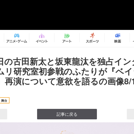
日の古田新太と坂東龍汰を独占イン
ムリ研究室初参戦のふたりが『ベイ
』再演について意欲を語るの画像8/1
舞台
記事に戻る