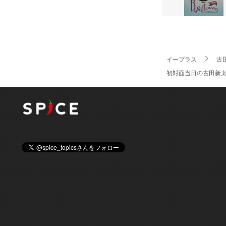
イープラス
古
初対面当日の古田新