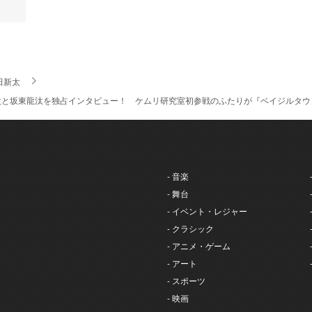
田新太
太と坂東龍汰を独占インタビュー！ ケムリ研究室初参戦のふたりが『ベイジルタウ
- 音楽
- 舞台
- イベント・レジャー
- クラシック
- アニメ・ゲーム
- アート
- スポーツ
- 映画