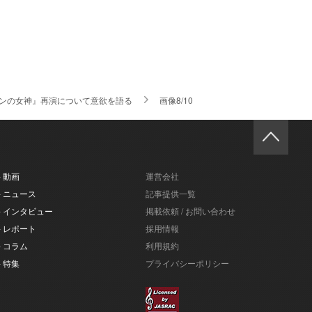
ンの女神』再演について意欲を語る
画像8/10
- 動画
運営会社
- ニュース
記事提供一覧
- インタビュー
掲載依頼 / お問い合わせ
- レポート
採用情報
- コラム
利用規約
- 特集
プライバシーポリシー