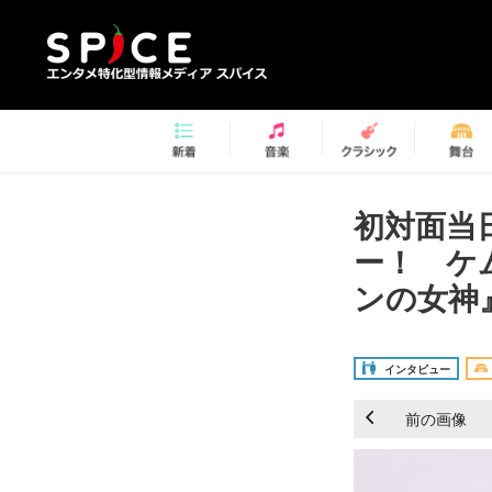
初対面当
ー！ ケ
ンの女神
インタビュー
前の画像