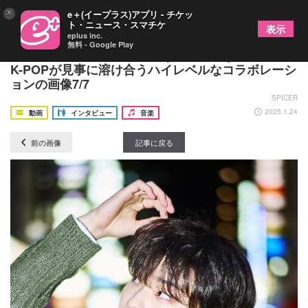
×
e＋(イープラス)アプリ - チケッ
ト・ニュース・スマチケ
表示
eplus inc.
無料 - Google Play
JUVENILE×キム・ドギュン(82MAJOR) J-POPと
K-POPが見事に溶け合うハイレベルなコラボレーシ
ョンの画像7/7
SPICER
2025.1.24
動画
インタビュー
音楽
前の画像
記事に戻る