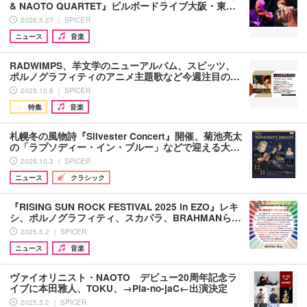
& NAOTO QUARTET』ビルボードライブ大阪・東…
2026.5.27 ｜ SPICER
ニュース
音楽
RADWIMPS、羊文学のニューアルバム、スピッツ、
ポルノグラフィティのアニメ主題歌など今週注目の…
2025.10.8 ｜ SPICER
特集
音楽
札幌冬の風物詩『Silvester Concert』開催、菊池亮太
の「ラプソディー・イン・ブルー」などで迎える大…
2025.10.3 ｜ SPICER
ニュース
クラシック
『RISING SUN ROCK FESTIVAL 2025 in EZO』レキ
シ、ポルノグラフィティ、スカパラ、BRAHMANら…
2025.5.2 ｜ SPICER
ニュース
音楽
ヴァイオリニスト・NAOTO デビュー20周年記念ラ
イブに本田雅人、TOKU、→Pia-no-jaC←出演決定
2025.5.2 ｜ SPICER