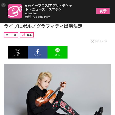
×
e＋(イープラス)アプリ - チケッ
ト・ニュース・スマチケ
表示
eplus inc.
無料 - Google Play
ヴァイオリニスト・NAOTO、デビュー20周年記念
ライブにポルノグラフィティ出演決定
ニュース
音楽
2025.1.21
ポスト
シェア
送る