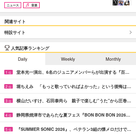
ニュース
音楽
関連サイト
特設サイト
人気記事ランキング
Daily
Weekly
Monthly
堂本光一演出、6名のジュニアメンバーらが出演する『百…
1
位
堀ちえみ 「もっと歌っていればよかった」という後悔は…
2
位
横山だいすけ、石田泰尚ら 親子で楽しむ”うた”から圧巻…
3
位
静岡県焼津市であらたな夏フェス『BON BON BON 2026…
4
位
『SUMMER SONIC 2026』、ベテラン3組の懐メロだけで…
5
位