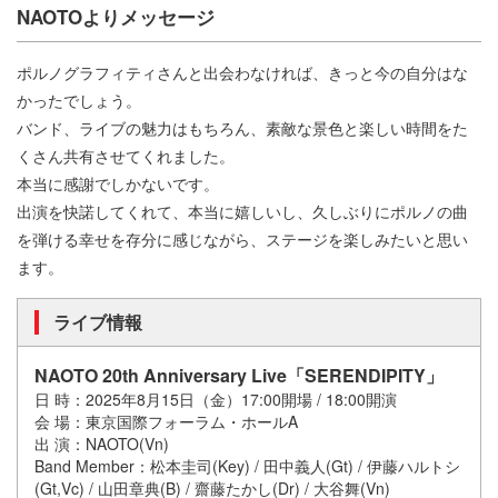
NAOTOよりメッセージ
ポルノグラフィティさんと出会わなければ、きっと今の自分はな
かったでしょう。
バンド、ライブの魅力はもちろん、素敵な景色と楽しい時間をた
くさん共有させてくれました。
本当に感謝でしかないです。
出演を快諾してくれて、本当に嬉しいし、久しぶりにポルノの曲
を弾ける幸せを存分に感じながら、ステージを楽しみたいと思い
ます。
ライブ情報
NAOTO 20th Anniversary Live「SERENDIPITY」
日 時：2025年8月15日（金）17:00開場 / 18:00開演
会 場：東京国際フォーラム・ホールA
出 演：NAOTO(Vn)
Band Member：松本圭司(Key) / 田中義人(Gt) / 伊藤ハルトシ
(Gt,Vc) / 山田章典(B) / 齋藤たかし(Dr) / 大谷舞(Vn)