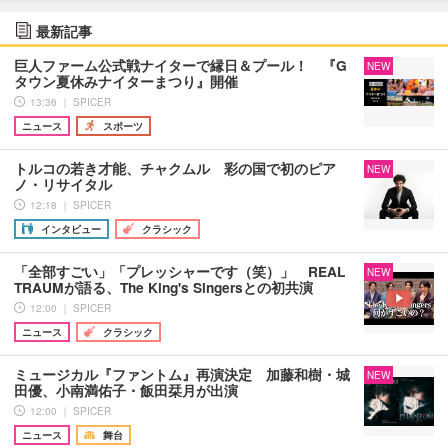
最新記事
巨人ファーム公式戦ナイターで縁日＆プール！ 『G
NEW
タウン夏休みナイターまつり』開催
13:36 ｜ SPICER
ニュース
スポーツ
トルコの若き才能、チャクムル 彩の国で初のピア
NEW
ノ・リサイタル
12:18 ｜ SPICER
インタビュー
クラシック
「全部すごい」「プレッシャーです（笑）」 REAL
NEW
TRAUMが語る、The King's Singersとの初共演
12:00 ｜ SPICER
ニュース
クラシック
ミュージカル『ファントム』再演決定 加藤和樹・城
NEW
田優、小南満佑子・飯田栞月が出演
12:00 ｜ SPICER
ニュース
舞台