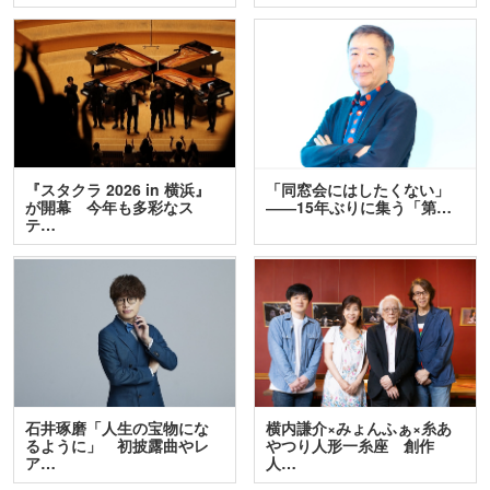
『スタクラ 2026 in 横浜』
「同窓会にはしたくない」
が開幕 今年も多彩なス
――15年ぶりに集う「第…
テ…
石井琢磨「人生の宝物にな
横内謙介×みょんふぁ×糸あ
るように」 初披露曲やレ
やつり人形一糸座 創作
ア…
人…