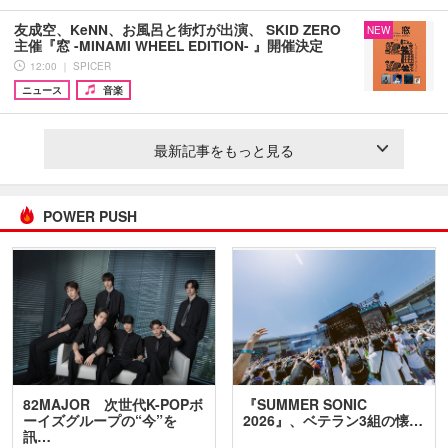
友成空、KeNN、お風呂と街灯が出演、 SKID ZERO
NEW
主催『窓 -MINAMI WHEEL EDITION- 』開催決定
12:00 ｜ SPICER
ニュース
音楽
最新記事をもっと見る
POWER PUSH
82MAJOR 次世代K-POPボ
『SUMMER SONIC
ーイズグループの“今”を
2026』、ベテラン3組の懐…
訊…