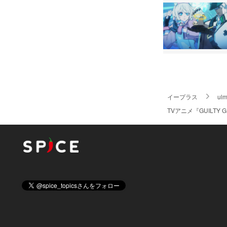
イープラス
ulm
TVアニメ『GUILTY G