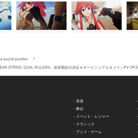
a sound junction
EAR STRIVE: DUAL RULERS』放送開始日決定＆キービジュアル＆メインPV OP主題歌はu
- 音楽
- 舞台
- イベント・レジャー
- クラシック
- アニメ・ゲーム