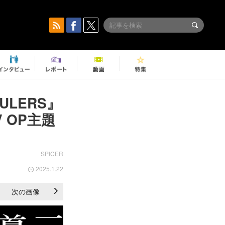
RULERS』
 OP主題
SPICER
2025.1.22
次の画像