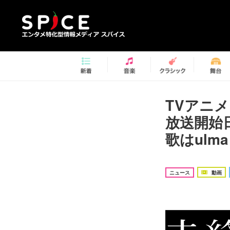
TVアニメ『
放送開始
歌はulma 
ニュース
動画