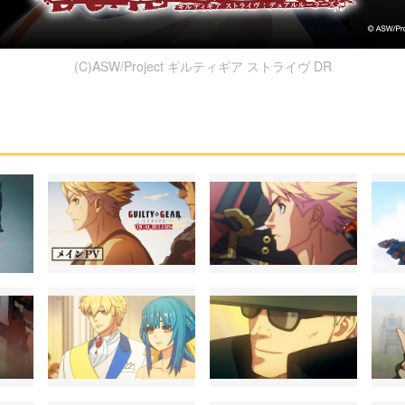
(C)ASW/Project ギルティギア ストライヴ DR