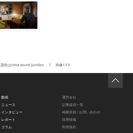
lma sound junction
画像1/13
- 動画
運営会社
- ニュース
記事提供一覧
- インタビュー
掲載依頼 / お問い合わせ
- レポート
採用情報
- コラム
利用規約