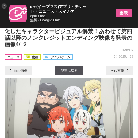
×
e＋(イープラス)アプリ - チケッ
ト・ニュース・スマチケ
表示
eplus inc.
無料 - Google Play
TVアニメ『いずれ最強の錬金術師？』カエデが進
化したキャラクタービジュアル解禁！あわせて第四
話以降のノンクレジットエンディング映像を発表の
画像4/12
SPICER
2025.1.29
ニュース
動画
アニメ/ゲーム
前の画像
記事に戻る
次の画像