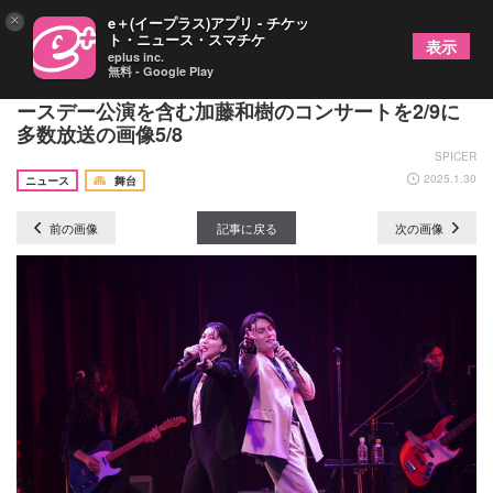
×
e＋(イープラス)アプリ - チケッ
ト・ニュース・スマチケ
表示
eplus inc.
無料 - Google Play
「どっぷり加藤和樹DAY」と題して、40歳を祝うバ
ースデー公演を含む加藤和樹のコンサートを2/9に
多数放送の画像5/8
SPICER
2025.1.30
ニュース
舞台
前の画像
記事に戻る
次の画像