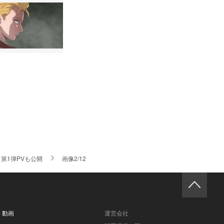
第1弾PVも公開
画像2/12
- 動画
運営会社