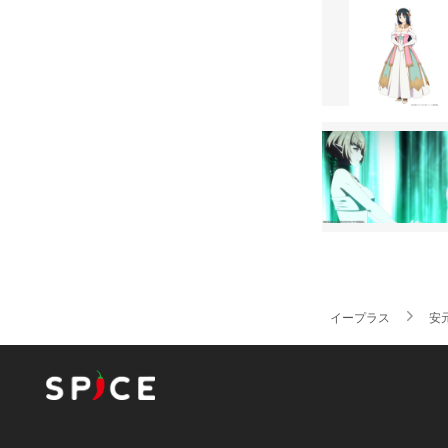
イープラス
安