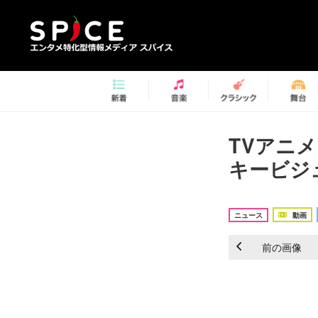
TVアニ
キービジュ
ニュース
動画
前の画像