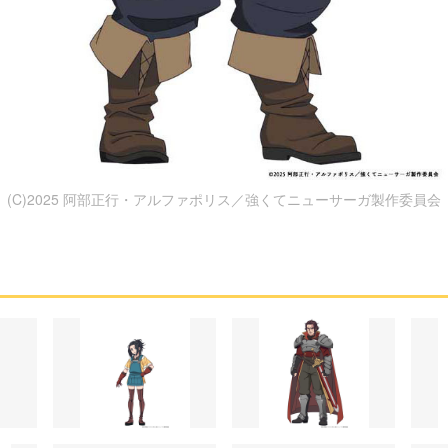
(C)2025 阿部正行・アルファポリス／強くてニューサーガ製作委員会