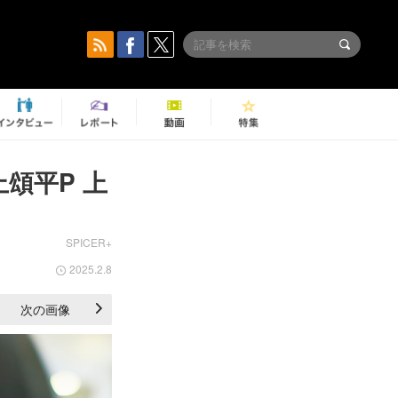
上頌平P 上
SPICER+
2025.2.8
次の画像