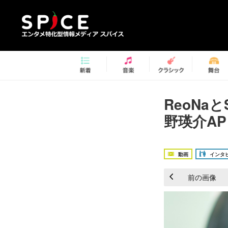
ReoNa
野瑛介AP
動画
インタ
前の画像