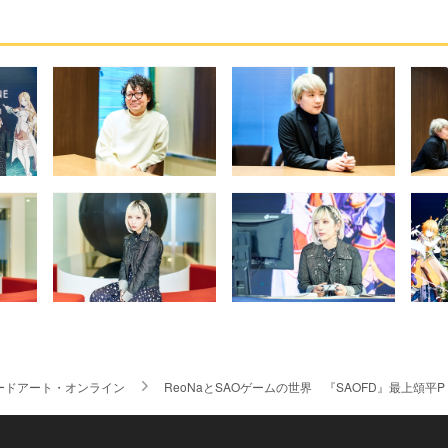
ードアート・オンライン
ReoNaとSAOゲームの世界 『SAOFD』最上頌平