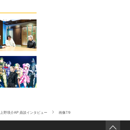
P 上野瑛介AP 鼎談インタビュー
画像7/9