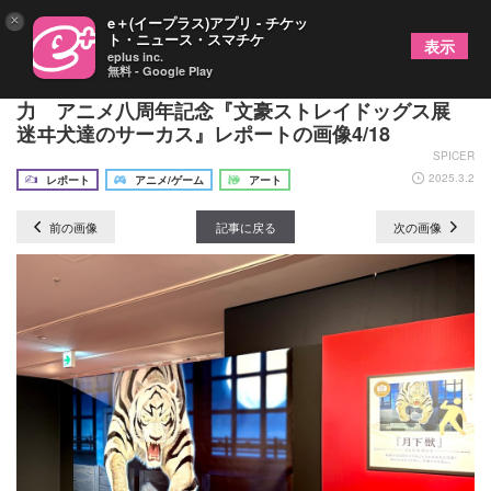
×
e＋(イープラス)アプリ - チケッ
ト・ニュース・スマチケ
表示
eplus inc.
無料 - Google Play
トリックアートで体感するキャラクターたちの異能
力 アニメ八周年記念『文豪ストレイドッグス展
迷ヰ犬達のサーカス』レポートの画像4/18
SPICER
2025.3.2
レポート
アニメ/ゲーム
アート
前の画像
記事に戻る
次の画像