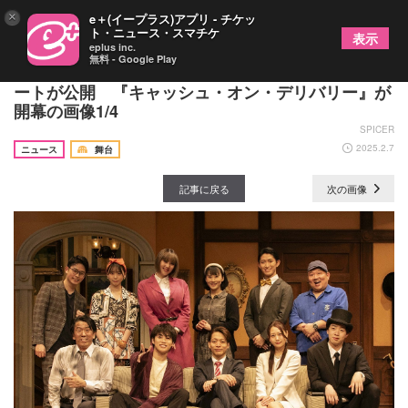
×
e＋(イープラス)アプリ - チケッ
ト・ニュース・スマチケ
表示
eplus inc.
無料 - Google Play
今江大地、松本幸大ら出演者のコメント＆公演レポ
ートが公開 『キャッシュ・オン・デリバリー』が
開幕の画像1/4
SPICER
2025.2.7
ニュース
舞台
記事に戻る
次の画像