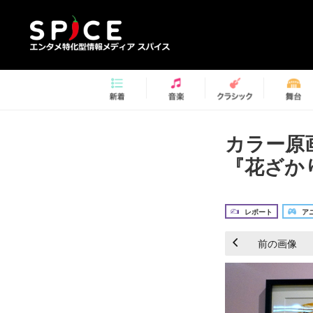
カラー原
『花ざか
レポート
アニ
前の画像