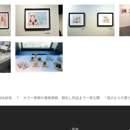
条比紗也
カラー原画や漫画原稿、初出し作品まで一挙公開 『花ざかりの君
- 音楽