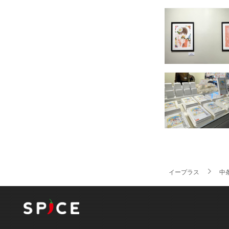
イープラス
中