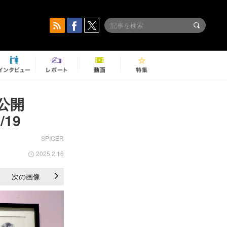
挙公開
19
SPICER
2025.2.16
次の画像