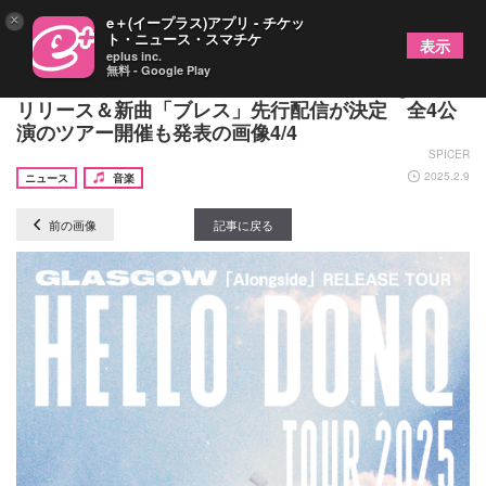
×
e＋(イープラス)アプリ - チケッ
ト・ニュース・スマチケ
表示
eplus inc.
無料 - Google Play
GLASGOW、デジタルミニアルバム『Alongside』
リリース＆新曲「ブレス」先行配信が決定 全4公
演のツアー開催も発表の画像4/4
SPICER
2025.2.9
ニュース
音楽
前の画像
記事に戻る