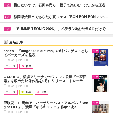
横山だいすけ、石田泰尚ら 親子で楽しむ”うた”から圧巻…
3
位
静岡県焼津市であらたな夏フェス『BON BON BON 2026…
4
位
『SUMMER SONIC 2026』、ベテラン3組の懐メロだけで…
5
位
最新記事
chef’s、『utage 2026 autumn』の対バンゲストとし
NEW
てパーカーズを発表
20:00 ｜ SPICER
ニュース
音楽
GADORO、横浜アリーナでのワンマン公演『一家団
NEW
欒』を収めた映像作品を9月にリリース トレーラ…
19:00 ｜ SPICER
ニュース
動画
音楽
亜咲花、10周年アニバーサリーベストアルバム『Son
NEW
g of LIFE』、漫画『ゆるキャン△』作者・あf…
19:00 ｜ SPICER