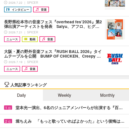
2026.7.22 ｜ SPICER
インタビュー
音楽
長野県松本市の音楽フェス『overhead fes’2026』第2
弾出演アーティストを発表 Salyu、アフロ、ヒグ…
2026.7.21 ｜ SPICER
ニュース
動画
音楽
大阪・夏の野外音楽フェス『RUSH BALL 2026』タイ
ムテーブルを公開 BUMP OF CHICKEN、Creepy …
2026.7.19 ｜ SPICER
ニュース
音楽
人気記事ランキング
Daily
Weekly
Monthly
堂本光一演出、6名のジュニアメンバーらが出演する『百…
1
位
堀ちえみ 「もっと歌っていればよかった」という後悔は…
2
位