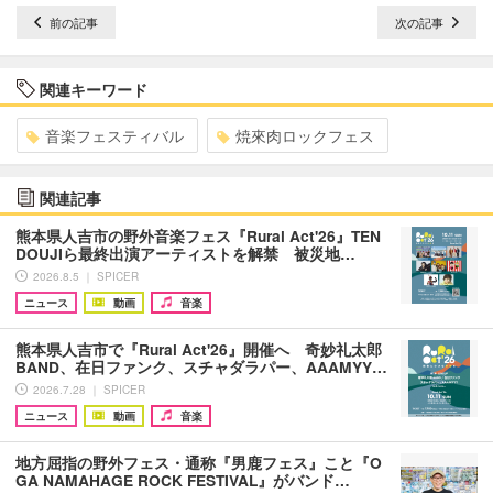
前の記事
次の記事
関連キーワード
音楽フェスティバル
焼來肉ロックフェス
関連記事
熊本県人吉市の野外音楽フェス『Rural Act'26』TEN
DOUJIら最終出演アーティストを解禁 被災地…
2026.8.5 ｜ SPICER
ニュース
動画
音楽
熊本県人吉市で『Rural Act'26』開催へ 奇妙礼太郎
BAND、在日ファンク、スチャダラパー、AAAMYY…
2026.7.28 ｜ SPICER
ニュース
動画
音楽
地方屈指の野外フェス・通称『男鹿フェス』こと『O
GA NAMAHAGE ROCK FESTIVAL』がバンド…