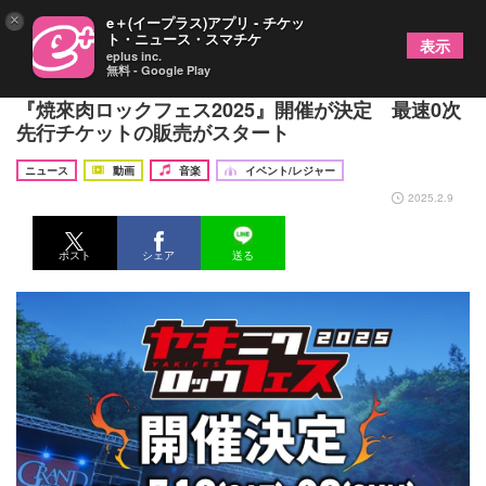
×
e＋(イープラス)アプリ - チケッ
ト・ニュース・スマチケ
表示
eplus inc.
無料 - Google Play
長野県飯田市の“音楽と焼き肉が楽しめる”フェス
『焼來肉ロックフェス2025』開催が決定 最速0次
先行チケットの販売がスタート
ニュース
動画
音楽
イベント/レジャー
2025.2.9
ポスト
シェア
送る