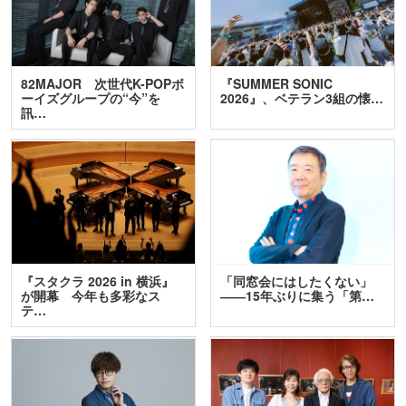
82MAJOR 次世代K-POPボ
『SUMMER SONIC
ーイズグループの“今”を
2026』、ベテラン3組の懐…
訊…
『スタクラ 2026 in 横浜』
「同窓会にはしたくない」
が開幕 今年も多彩なス
――15年ぶりに集う「第…
テ…