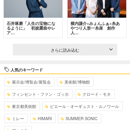
石井琢磨「人生の宝物にな
横内謙介×みょんふぁ×糸あ
るように」 初披露曲やレ
やつり人形一糸座 創作
ア…
人…
さらに読み込む
人気のキーワード
展示会/博覧会/展覧会
美術館/博物館
フィンセント・ファン・ゴッホ
クロード・モネ
東京都美術館
ピエール・オーギュスト・ルノワール
ミレー
HIMARI
SUMMER SONIC