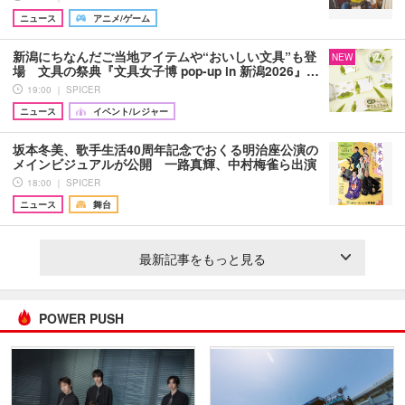
ニュース
アニメ/ゲーム
新潟にちなんだご当地アイテムや“おいしい文具”も登
NEW
場 文具の祭典『文具女子博 pop-up in 新潟2026』…
19:00 ｜ SPICER
ニュース
イベント/レジャー
坂本冬美、歌手生活40周年記念でおくる明治座公演の
メインビジュアルが公開 一路真輝、中村梅雀ら出演
18:00 ｜ SPICER
ニュース
舞台
最新記事をもっと見る
POWER PUSH