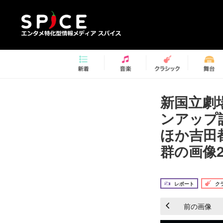
新国立劇場
ンアップ
ほか吉田
群の画像2
レポート
ク
前の画像