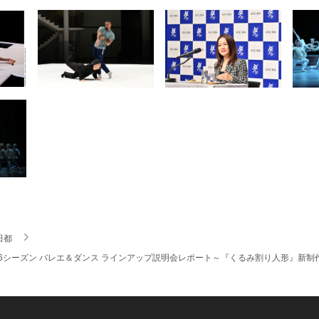
田都
/2026シーズン バレエ＆ダンス ラインアップ説明会レポート～『くるみ割り人形』