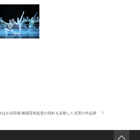
新制作ほか吉田都 舞踊芸術監督の指針を反映した充実の作品群