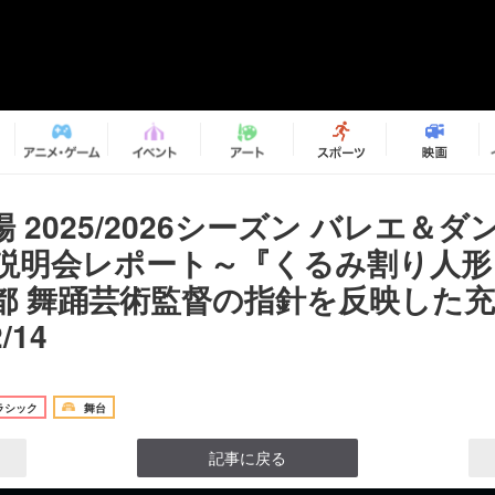
 2025/2026シーズン バレエ＆ダ
説明会レポート～『くるみ割り人形
都 舞踊芸術監督の指針を反映した
/14
ラシック
舞台
記事に戻る