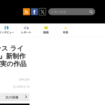
ンス ライ
』新制作
充実の作品
SPICER
2025.2.16
次の画像