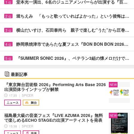
堂本光一演出、6名のジュニアメンバーらが出演する『百…
1
位
堀ちえみ 「もっと歌っていればよかった」という後悔は…
2
位
横山だいすけ、石田泰尚ら 親子で楽しむ”うた”から圧巻…
3
位
静岡県焼津市であらたな夏フェス『BON BON BON 2026…
4
位
『SUMMER SONIC 2026』、ベテラン3組の懐メロだけで…
5
位
最新記事
『東京舞台芸術祭 2026』Performing Arts Base 2026
NEW
出演団体ラインナップが解禁
17:35 ｜ SPICER
ニュース
舞台
福島最大級の音楽フェス『LIVE AZUMA 2026』無料
NEW
で楽しめるECHO STAGEの出演アーティストを発表
15:38 ｜ SPICER
ニュース
音楽