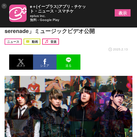
×
e＋(イープラス)アプリ - チケッ
ト・ニュース・スマチケ
表示
eplus inc.
無料 - Google Play
ザ・シスターズハイ、新曲「nerd nerd
serenade」ミュージックビデオ公開
ニュース
動画
音楽
2025.2.13
ポスト
シェア
送る