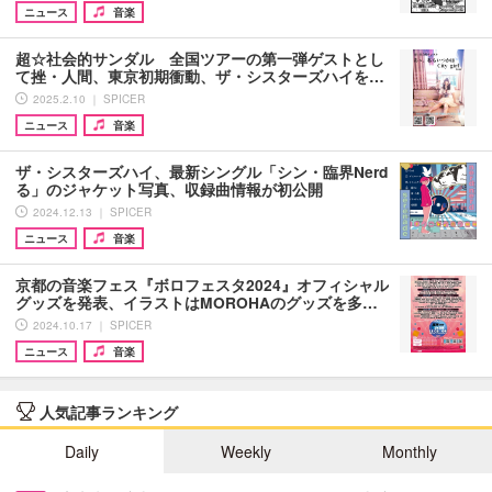
ニュース
音楽
超☆社会的サンダル 全国ツアーの第一弾ゲストとし
て挫・人間、東京初期衝動、ザ・シスターズハイを…
2025.2.10 ｜ SPICER
ニュース
音楽
ザ・シスターズハイ、最新シングル「シン・臨界Nerd
る」のジャケット写真、収録曲情報が初公開
2024.12.13 ｜ SPICER
ニュース
音楽
京都の音楽フェス『ボロフェスタ2024』オフィシャル
グッズを発表、イラストはMOROHAのグッズを多…
2024.10.17 ｜ SPICER
ニュース
音楽
人気記事ランキング
Daily
Weekly
Monthly