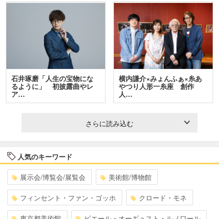
石井琢磨「人生の宝物にな
横内謙介×みょんふぁ×糸あ
るように」 初披露曲やレ
やつり人形一糸座 創作
ア…
人…
さらに読み込む
人気のキーワード
展示会/博覧会/展覧会
美術館/博物館
フィンセント・ファン・ゴッホ
クロード・モネ
東京都美術館
ピエール・オーギュスト・ルノワール