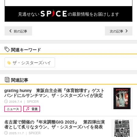
見逃せない
の最新情報をお届けします
前の記事
次の記事
関連キーワード
ザ・シスターズハイ
関連記事
grating hunny 東阪自主企画『体育館壊す』ゲスト
バンドにルサンチマン、ザ・シスターズハイが決定
2026.7.4 ｜ SPICER
ニュース
音楽
名古屋で開催の『年末調整GIG 2025』 第四弾出演
者として炙りなタウン、ザ・シスターズハイを発表
2025.11.7 ｜ SPICER