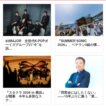
82MAJOR 次世代K-POPボ
『SUMMER SONIC
ーイズグループの“今”を
2026』、ベテラン3組の懐…
訊…
『スタクラ 2026 in 横浜』
「同窓会にはしたくない」
が開幕 今年も多彩なス
――15年ぶりに集う「第…
テ…