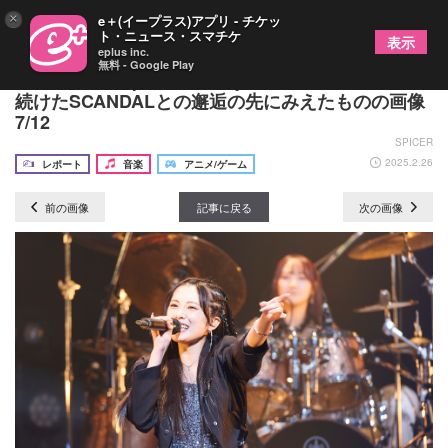
×
e＋(イープラス)アプリ - チケッ
ト・ニュース・スマチケ
表示
eplus inc.
無料 - Google Play
『LustQueen pre. Stairway to Queen vol.3』憧れ
続けたSCANDALとの邂逅の先にみえたものの画像
7/12
SPICER
2025.2.26
レポート
音楽
アニメ/ゲーム
前の画像
記事に戻る
次の画像