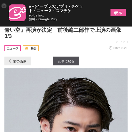
×
e＋(イープラス)アプリ - チケッ
ト・ニュース・スマチケ
表示
eplus inc.
無料 - Google Play
大薮丘、新里宏太ら出演でミュージカル『ロミオの
青い空』再演が決定 前後編二部作で上演の画像
3/3
SPICER
2025.2.28
ニュース
舞台
前の画像
記事に戻る