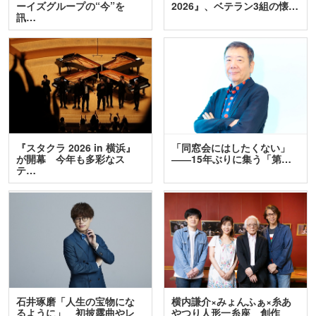
ーイズグループの“今”を
2026』、ベテラン3組の懐…
訊…
『スタクラ 2026 in 横浜』
「同窓会にはしたくない」
が開幕 今年も多彩なス
――15年ぶりに集う「第…
テ…
石井琢磨「人生の宝物にな
横内謙介×みょんふぁ×糸あ
るように」 初披露曲やレ
やつり人形一糸座 創作