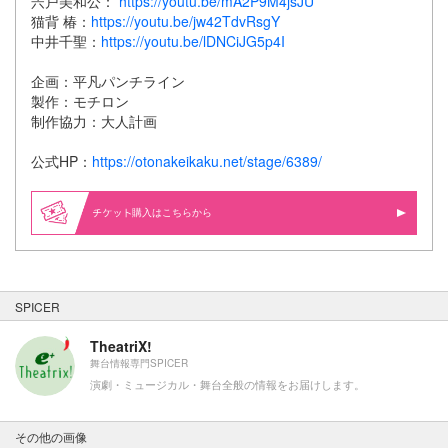
宍戸美和公：
https://youtu.be/mA2P9M4jsJU
猫背 椿：
https://youtu.be/jw42TdvRsgY
中井千聖：
https://youtu.be/lDNCiJG5p4I
企画：平凡パンチライン
製作：モチロン
制作協力：大人計画
公式HP：
https://otonakeikaku.net/stage/6389/
購入はこちらから
SPICER
TheatriX!
舞台情報専門SPICER
演劇・ミュージカル・舞台全般の情報をお届けします。
その他の画像