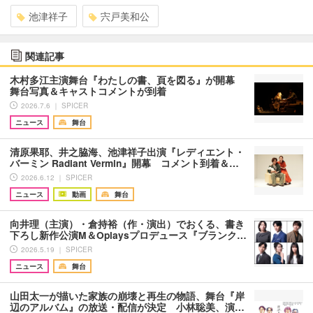
池津祥子
宍戸美和公
関連記事
木村多江主演舞台『わたしの書、頁を図る』が開幕
舞台写真＆キャストコメントが到着
2026.7.6 ｜ SPICER
ニュース
舞台
清原果耶、井之脇海、池津祥子出演『レディエント・
バーミン Radiant Vermin』開幕 コメント到着＆…
2026.6.12 ｜ SPICER
ニュース
動画
舞台
向井理（主演）・倉持裕（作・演出）でおくる、書き
下ろし新作公演M＆Oplaysプロデュース『ブランク…
2026.5.19 ｜ SPICER
ニュース
舞台
山田太一が描いた家族の崩壊と再生の物語、舞台『岸
辺のアルバム』の放送・配信が決定 小林聡美、演…