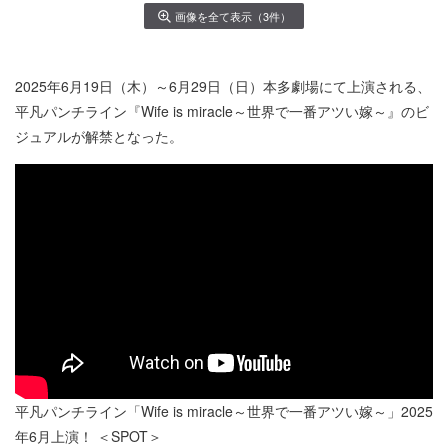
画像を全て表示（3件）
2025年6月19日（木）～6月29日（日）本多劇場にて上演される、
平凡パンチライン『Wife is miracle～世界で一番アツい嫁～』のビ
ジュアルが解禁となった。
平凡パンチライン「Wife is miracle～世界で一番アツい嫁～」2025
年6月上演！ ＜SPOT＞