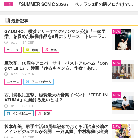
『SUMMER SONIC 2026』、ベテラン3組の懐メロだけで…
5
位
最新記事
GADORO、横浜アリーナでのワンマン公演『一家団
NEW
欒』を収めた映像作品を9月にリリース トレーラ…
19:00 ｜ SPICER
ニュース
動画
音楽
亜咲花、10周年アニバーサリーベストアルバム『Son
NEW
g of LIFE』、漫画『ゆるキャン△』作者・あf…
19:00 ｜ SPICER
ニュース
アニメ/ゲーム
西川貴教に直撃、滋賀最大の音楽イベント『FEST. IN
NEW
AZUMA』に懸ける思いとは？
18:00 ｜ SPICER
インタビュー
音楽
坂本冬美、歌手生活40周年記念でおくる明治座公演の
NEW
メインビジュアルが公開 一路真輝、中村梅雀ら出演
18:00 ｜ SPICER