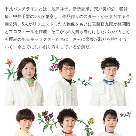
平凡パンチラインとは、池津祥子、伊勢志摩、宍戸美和公、猫背
椿、中井千聖の5人が創案し、作品作りのスタートから参加する企
画公演。5人がリクエストした人物像をもとに宮藤官九郎が相関図
とプロフィールを作成。そこから5人自ら肉付けしたバカバカしく
も厚みのあるキャラクターたちに、さらに宮藤が彩りを持たせて
いく、今までにない創り方をしている公演だ。