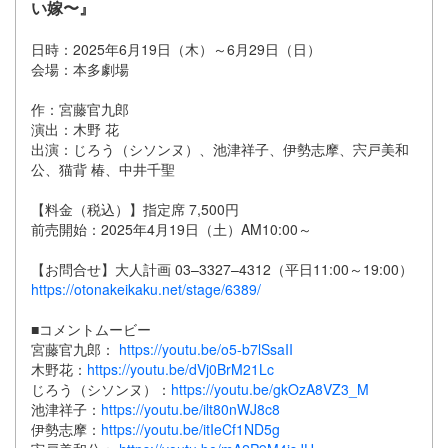
い嫁〜』
日時：2025年6月19日（木）～6月29日（日）
会場：本多劇場
作：宮藤官九郎
演出：木野 花
出演：じろう（シソンヌ）、池津祥子、伊勢志摩、宍戸美和
公、猫背 椿、中井千聖
【料金（税込）】指定席 7,500円
前売開始：2025年4月19日（土）AM10:00～
【お問合せ】大人計画 03–3327–4312（平日11:00～19:00）
https://otonakeikaku.net/stage/6389/
■コメントムービー
宮藤官九郎：
https://youtu.be/o5-b7lSsaII
木野花：
https://youtu.be/dVj0BrM21Lc
じろう（シソンヌ）：
https://youtu.be/gkOzA8VZ3_M
池津祥子：
https://youtu.be/ilt80nWJ8c8
伊勢志摩：
https://youtu.be/itIeCf1ND5g