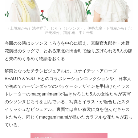
（上段左から）池津祥子、じろう（シソンヌ）、伊勢志摩（下段左から）宍
戸美和公、猫背 椿、中井千聖
今回の公演はシソンヌじろうを中心に据え、宮藤官九郎作・木野
花演出のタッグで、とある東北の田舎町で繰り広げられる5人の嫁
と夫のめくるめく物語をおくる
解禁となったチラシビジュアルは、ユナイテットアローズ
BEAUTY＆YOUTHとのコラボレーションコレクションや、日本人
で初めてハーゲンダッツのパッケージデザインを手掛けたイラス
トレーターのmaegamimamiが描きおろした5人の女性たちが実写
のシソンヌじろうを囲んでいる、写真とイラストが融合したスタ
イリッシュなビジュアル。裏面では白い衣裳に身を包んだキャス
トたちを、同じくmaegamimamiが描いたカラフルな花たちが彩っ
ている。