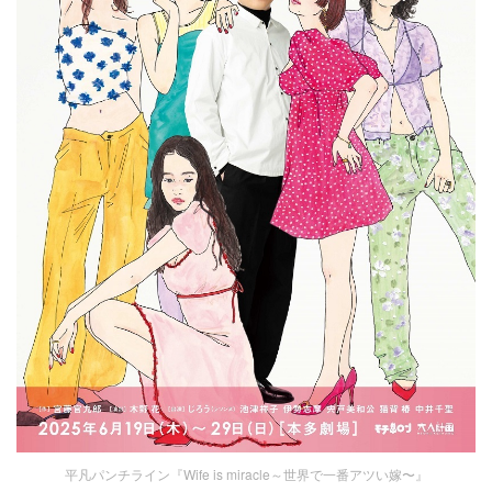
平凡パンチライン『Wife is miracle～世界で一番アツい嫁〜』