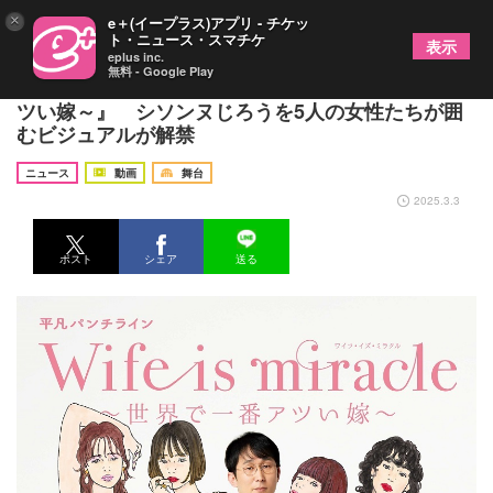
×
e＋(イープラス)アプリ - チケッ
ト・ニュース・スマチケ
表示
eplus inc.
無料 - Google Play
平凡パンチライン『Wife is miracle～世界で一番ア
ツい嫁～』 シソンヌじろうを5人の女性たちが囲
むビジュアルが解禁
ニュース
動画
舞台
2025.3.3
ポスト
シェア
送る