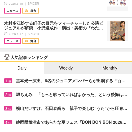
2026.5.18 ｜ SPICER
ニュース
舞台
木村多江扮する町子の目元をフィーチャーした公演ビ
ジュアルが解禁 小沢道成作・演出・美術の『わた…
2026.4.17 ｜ SPICER
ニュース
舞台
人気記事ランキング
Daily
Weekly
Monthly
堂本光一演出、6名のジュニアメンバーらが出演する『百…
1
位
堀ちえみ 「もっと歌っていればよかった」という後悔は…
2
位
横山だいすけ、石田泰尚ら 親子で楽しむ”うた”から圧巻…
3
位
静岡県焼津市であらたな夏フェス『BON BON BON 2026…
4
位