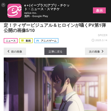
×
e＋(イープラス)アプリ - チケッ
ト・ニュース・スマチケ
表示
eplus inc.
無料 - Google Play
『真夜中ハートチューン』2026年TVアニメ化決
定！ティザービジュアル＆ヒロインが囁くPV第1弾
公開の画像5/10
SPICER
2025.3.14
ニュース
動画
アニメ/ゲーム
前の画像
記事に戻る
次の画像