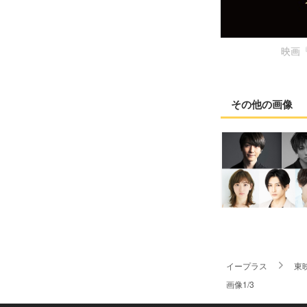
映画『
その他の画像
イープラス
東
画像1/3