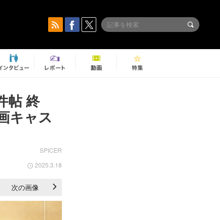
帖 終
画キャス
SPICER
2025.3.18
次の画像