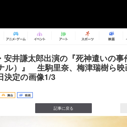
・安井謙太郎出演の『死神遣いの事件
ナル）』 生駒里奈、梅津瑞樹ら映
決定の画像1/3
舞台
映画
記事に戻る