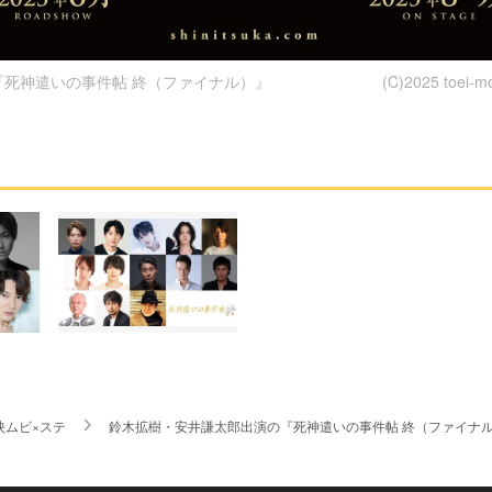
死神遣いの事件帖 終（ファイナル）』 (C)2025 toei-movi
映ムビ×ステ
鈴木拡樹・安井謙太郎出演の『死神遣いの事件帖 終（ファイナ