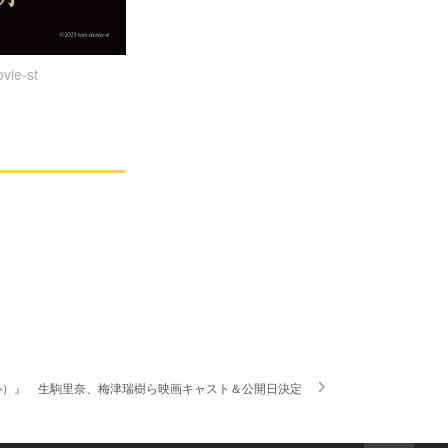
e-st
ル）』 生駒里奈、梅津瑞樹ら映画キャスト＆公開日決定