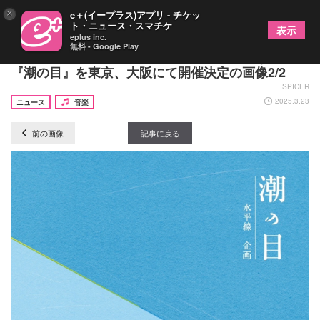
×
e＋(イープラス)アプリ - チケッ
ト・ニュース・スマチケ
表示
eplus inc.
無料 - Google Play
京都発の新鋭バンド・水平線、ツーマンとなる企画
『潮の目』を東京、大阪にて開催決定の画像2/2
SPICER
2025.3.23
ニュース
音楽
前の画像
記事に戻る