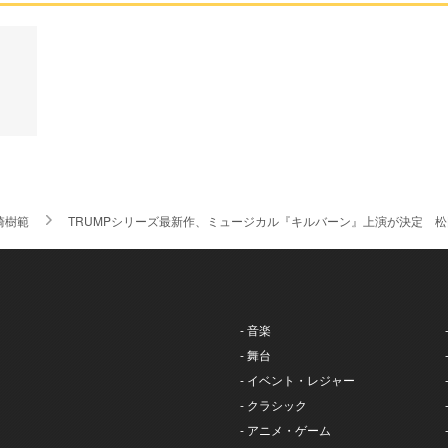
崎樹範
TRUMPシリーズ最新作、ミュージカル『キルバーン』上演が決定 
- 音楽
- 舞台
- イベント・レジャー
- クラシック
- アニメ・ゲーム