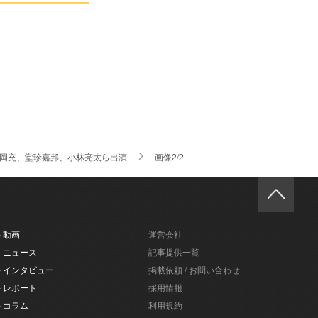
松岡充、堂珍嘉邦、小林亮太ら出演
画像2/2
- 動画
運営会社
- ニュース
記事提供一覧
- インタビュー
掲載依頼 / お問い合わせ
- レポート
採用情報
- コラム
利用規約