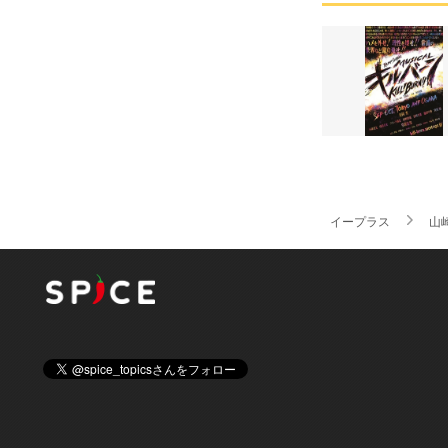
イープラス
山