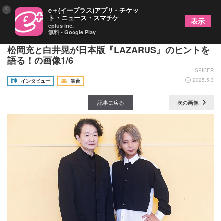
×
e＋(イープラス)アプリ - チケッ
ト・ニュース・スマチケ
表示
eplus inc.
無料 - Google Play
デヴィッド・ボウイの最後のミュージカルに挑む、
松岡充と白井晃が日本版『LAZARUS』のヒントを
語る！の画像1/6
SPICER
2025.5.3
インタビュー
舞台
記事に戻る
次の画像