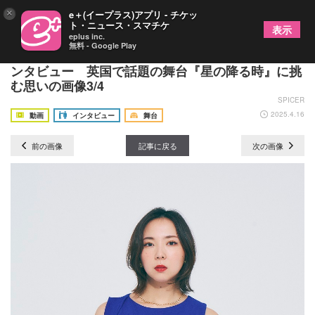
×
e＋(イープラス)アプリ - チケッ
ト・ニュース・スマチケ
表示
eplus inc.
無料 - Google Play
3姉妹を演じる江口のりこ、那須凜、三浦透子にイ
ンタビュー 英国で話題の舞台『星の降る時』に挑
む思いの画像3/4
SPICER
2025.4.16
動画
インタビュー
舞台
前の画像
記事に戻る
次の画像