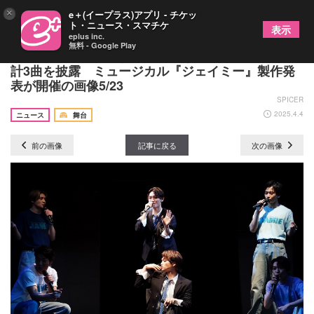
×
e＋(イープラス)アプリ - チケッ
ト・ニュース・スマチケ
表示
eplus inc.
無料 - Google Play
三浦宏規、高橋颯（WATWING）ら18名が劇中より
計3曲を披露 ミュージカル『ジェイミー』製作発
表が開催の画像5/23
SPICER
2025.4.4
ニュース
舞台
前の画像
記事に戻る
次の画像