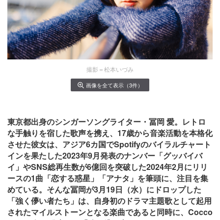
撮影＝松本いづみ
画像を全て表示（3件）
東京都出身のシンガーソングライター・冨岡 愛。レトロ
な手触りを宿した歌声を携え、17歳から音楽活動を本格化
させた彼女は、アジア6カ国でSpotifyのバイラルチャート
インを果たした2023年9月発表のナンバー「グッバイバ
イ」やSNS総再生数が6億回を突破した2024年2月にリリ
ースの1曲「恋する惑星」「アナタ」を筆頭に、注目を集
めている。そんな冨岡が3月19日（水）にドロップした
「強く儚い者たち」は、自身初のドラマ主題歌として起用
されたマイルストーンとなる楽曲であると同時に、Cocco