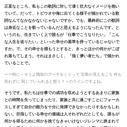
正直なところ、私もこの歌詞に対して凄く壮大なイメージを抱い
ていて。だって、トビウオや海に出てくる様子が描かれている歌
詞なんてなかなかないじゃないですか。でも、最終的にこの歌詞
は身近なことを歌っているんだと思えるようになったんです。と
いうのも、生きていく上で誰もが「仕事でこうなりたい」「こん
な人生を送りたい」といった幸せの基準を持っているじゃないで
すか。で、その幸せを掴もうとすると、きっとほかの何かがこぼ
れ落ちてしまう。それはまさしく、「強く儚い者たち」で描かれ
ていることで。
ーー特に＜そうよ飛魚のアーチをくぐって 宝島が見えるころ 何も
失わずに 同じでいられると想う？＞のラインですよね。
そうです。私たちは仕事での成功を収めようとするあまりに家族
との時間を失ってしまったり、家族と共に過ごすことにフォーカ
スしすぎて自分の能力を十分に発揮できなかったりするかもしれ
ない。目指している幸せの価値は人それぞれだとしても、誰もが
何かを得るために何かを捨てなきゃいけないジレンマに挟まれて