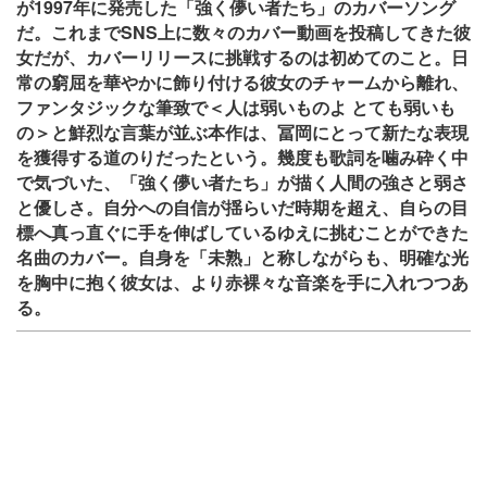
が1997年に発売した「強く儚い者たち」のカバーソング
だ。これまでSNS上に数々のカバー動画を投稿してきた彼
女だが、カバーリリースに挑戦するのは初めてのこと。日
常の窮屈を華やかに飾り付ける彼女のチャームから離れ、
ファンタジックな筆致で＜人は弱いものよ とても弱いも
の＞と鮮烈な言葉が並ぶ本作は、冨岡にとって新たな表現
を獲得する道のりだったという。幾度も歌詞を噛み砕く中
で気づいた、「強く儚い者たち」が描く人間の強さと弱さ
と優しさ。自分への自信が揺らいだ時期を超え、自らの目
標へ真っ直ぐに手を伸ばしているゆえに挑むことができた
名曲のカバー。自身を「未熟」と称しながらも、明確な光
を胸中に抱く彼女は、より赤裸々な音楽を手に入れつつあ
る。