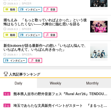
2026.8.3 ｜ SPICER
動画
インタビュー
音楽
堀ちえみ 「もっと歌っていればよかった」という後
悔はもうしたくない――大舞台に臨む思いを語る
2026.8.3 ｜ SPICER
動画
インタビュー
音楽
新生koboreが語る最新作への想い「いちばん悩んで、
いちばん考えて、いちばん向き合った」
2026.8.1 ｜ SPICER+
インタビュー
音楽
人気記事ランキング
Daily
Weekly
Monthly
熊本県人吉市の野外音楽フェス『Rural Act'26』TENDOU…
1
位
埼玉であらたな文具販売イベントがスタート 『まるっと…
2
位