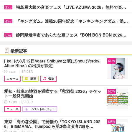
福島最大級の音楽フェス『LIVE AZUMA 2026』無料で楽…
3
位
『キングダム』連載20周年記念「キンキンキングダム」渋…
4
位
静岡県焼津市であらたな夏フェス『BON BON BON 2026…
5
位
最新記事
[ kei ]の8月12日Veats Shibuya公演にShou (Verde/,
NEW
Alice Nine.) の出演が決定
12:31 ｜ SPICER
ニュース
動画
音楽
愛知・岐阜の地酒を満喫する『秋酒祭 2026』チケッ
NEW
ト一般発売開始
12:00 ｜ SPICER
ニュース
イベント/レジャー
東京「海の森公園」で開催の『TOKYO ISLAND 202
NEW
6』BIGMAMA、flumpoolら第3弾出演者7組を…