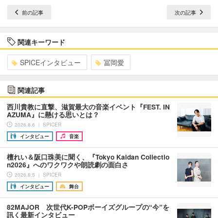
前の記事
次の記事
関連キーワード
SPICEインタビュー
冨岡愛
関連記事
西川貴教に直撃、滋賀最大の音楽イベント『FEST. IN
AZUMA』に懸ける思いとは？
2026.8.6 ｜ SPICER
インタビュー
音楽
檀れい＆阪口珠美に聞く、『Tokyo Kaidan Collectio
n2026』へのワクワクや朗読劇の面白さ
2026.8.5 ｜ SPICER
インタビュー
舞台
82MAJOR 次世代K-POPボーイズグループの“今”を
訊く最新インタビュー