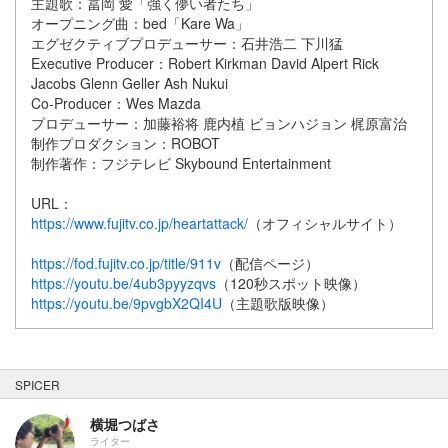
主題歌：冨岡 愛「強く儚い者たち」
オープニング曲：bed「Kare Wa」
エグゼクティブプロデューサー：石井浩二 下川猛
Executive Producer：Robert Kirkman David Alpert Rick
Jacobs Glenn Geller Ash Nukui
Co-Producer：Wes Mazda
プロデューサー：加藤裕将 鹿内植 ビョンハジョン 梶原富治
制作プロダクション：ROBOT
制作著作：フジテレビ Skybound Entertainment
URL：
https://www.fujitv.co.jp/heartattack/
（オフィシャルサイト）
https://fod.fujitv.co.jp/title/911v
（配信ページ）
https://youtu.be/4ub3pyyzqvs
（120秒スポット映像）
https://youtu.be/9pvgbX2QI4U
（主題歌版映像）
SPICER
横堀つばさ
ライター