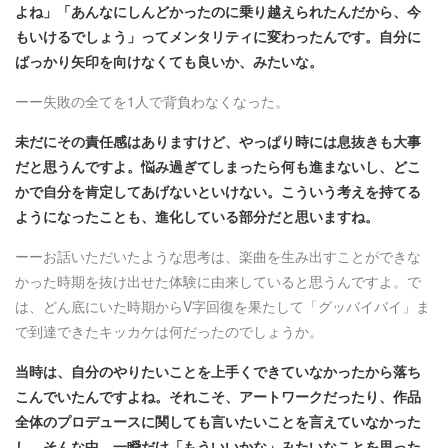
よね」「あんなにしんどかったのに乗り越えられたんだから、今
もいけるでしょう」ってメンタリティに変わったんです。自分に
ばっかり矢印を向けなくても良いか、みたいな。
ーー失敗の全てを1人で背負わなくなった。
未だにその責任感はありますけど、やっぱり時には息抜きも大事
だと思うんですよ。悩み過ぎてしまったら何も進まないし、どこ
かで自分を肯定してあげないといけない。こういう考えを持てる
ようになったことも、進化している部分だと思いますね。
ーーお話いただいたような思考は、楽曲を生み出すことができな
かった時期を抜け出せた体験に由来していると思うんですよ。で
は、どん底にいた時期からV字回復を果たして「グッバイバイ」ま
で到達できたキッカケは何だったのでしょうか。
当時は、自分のやりたいことを上手くできていなかったから落ち
こんでいたんですよね。それこそ、アートワークだったり、作品
全体のプロデュースに関しても言いたいことを言えていなかった
し。そんな中、一瞬だけ「もういいかな」みたいなことを思った