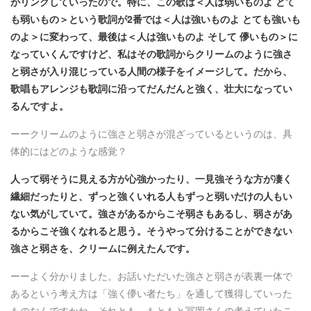
がリンクしていったので。特に、この歌は＜人は弱いものよ とて
も弱いもの＞という歌詞が2番では＜人は強いものよ とても強いも
のよ＞に変わって、最後は＜人は強いものよ そして 儚いもの＞に
なっていくんですけど、私はその歌詞からクリームのように強さ
と弱さが入り混じっている人間の様子をイメージして。だから、
歌唱もアレンジも歌詞に沿ってだんだんと強く、壮大になってい
るんですよ。
ーークリームのように強さと弱さが混ざっているというのは、具
体的にはどのような感覚？
人って弱そうに見える方が心強かったり、一見強そうな方が凄く
繊細だったりと、ずっと強くいれる人もずっと弱いだけの人もい
ない気がしていて。強さがあるからこそ弱さもあるし、弱さがあ
るからこそ強くなれると思う。そうやって分けることができない
強さと弱さを、クリームに例えたんです。
ーーよく分かりました。お話いただいた強さと弱さが表裏一体で
あるという考え方は「強く儚い者たち」を通して獲得していった
ものなんですかね。それとも、もともと冨岡さんの考えていたこ