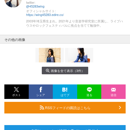
twitter:
@45283wing
オフィシャルサイト:
https://wing45283.edire.co/
2003年埼玉県生まれ。2021年より音楽学研究室に所属し、ライブハ
ウスやロックフェスティバルに焦点を当てて勉強中。
その他の画像
画像を全て表示（3件）
ポスト
シェア
はてブ
送る
送信
RSSフィードの購読はこちら