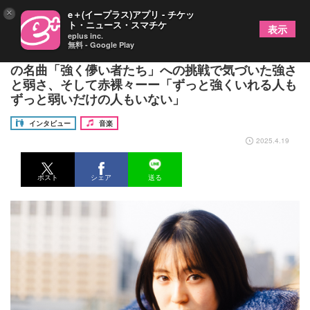
×
e＋(イープラス)アプリ - チケッ
ト・ニュース・スマチケ
表示
eplus inc.
無料 - Google Play
22歳のシンガーソングライター・冨岡 愛、Cocco
の名曲「強く儚い者たち」への挑戦で気づいた強さ
と弱さ、そして赤裸々ーー「ずっと強くいれる人も
ずっと弱いだけの人もいない」
インタビュー
音楽
2025.4.19
ポスト
シェア
送る