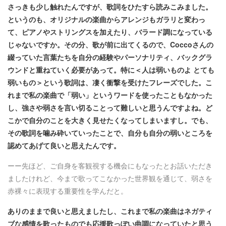
さっきも少し触れたんですが、歌詞をひたすら読みこみました。
というのも、オリジナルの楽曲からアレンジもガラリと変わっ
て、ピアノやストリングスを加えたり、バラード調になっている
じゃないですか。その分、歌が前に出てくるので、Coccoさんの
綴っていた言葉たちを自分の経験やパーソナリティ、バックグラ
ウンドと重ねていく必要があって。特に＜人は弱いものよ とても
弱いもの＞という歌詞は、凄く衝撃を受けたフレーズでした。こ
れまで私の楽曲で「弱い」というワードを使ったこともなかった
し、強さや弱さを言い切ることって難しいと思うんですよね。ど
こかで自分のことを大きく見せたくなってしまいますし。でも、
その歌詞を噛み砕いていったことで、自分も自分の弱いところを
認めてあげて良いと思えたんです。
ーー先ほど、ご自身を客観視する機会にもなったとお話いただき
ましたけれど、今まで歌ってこなかった世界観を通じて、弱さを
赤裸々に表現する重要性を学んだと。
ありのままで良いと思えましたし、これまで私の楽曲はネガティ
ブな感情を歌ったものでも応援歌っぽい曲調になっていたと思う