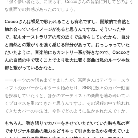
「強く儚い者たち」に限らず、Coccoさんの音楽に対してどのよう
な側面での共感があったのでしょう。
Coccoさんは裸足で歌われることも有名ですし、開放的で自然と
触れ合っているイメージがあると思うんですね。そういった中
で、私もオーストラリアの海の近くで生活をしていたから、自分
と自然との繋がりを強く感じる部分があって。おっしゃっていた
だいたように、音楽的にもカントリー系が好きなので、Coccoさ
んの自然の中で聴くことでより壮大に響く楽曲は私のルーツや故
郷と繋がっているかなと。
ーールーツのお話も出てきましたが、冨岡さんはテイラー・スウ
ィフトのカバーからギターを始めたり、SNSに数々のカバー動画
を投稿していたりと、ほかのアーティストの楽曲を嚙み砕いてい
くプロセスを重ねてきたと思うんですよ。その過程の中で培われ
てきたカバーの手法は、今作でどのように生かされたんですか。
もちろん、弾き語りでカバーをさせていただいていた時も私の声
でオリジナル楽曲の魅力をどうやって引き出せるかを考えていま