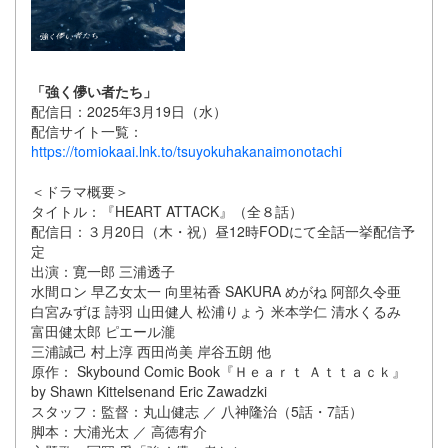
「強く儚い者たち」
配信日：2025年3月19日（水）
配信サイト一覧：
https://tomiokaai.lnk.to/tsuyokuhakanaimonotachi
＜ドラマ概要＞
タイトル：『HEART ATTACK』（全８話）
配信日：３月20日（木・祝）昼12時FODにて全話一挙配信予
定
出演：寛一郎 三浦透子
水間ロン 早乙女太一 向里祐香 SAKURA めがね 阿部久令亜
白宮みずほ 詩羽 山田健人 松浦りょう 米本学仁 清水くるみ
富田健太郎 ピエール瀧
三浦誠己 村上淳 西田尚美 岸谷五朗 他
原作： Skybound Comic Book『Ｈｅａｒｔ Ａｔｔａｃｋ』
by Shawn Kittelsenand Eric Zawadzki
スタッフ：監督：丸山健志 ／ 八神隆治（5話・7話）
脚本：大浦光太 ／ 高徳宥介