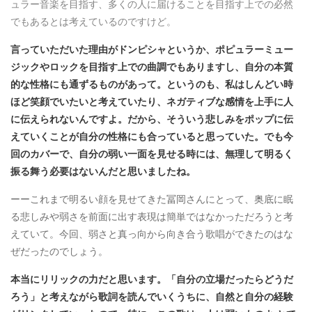
ュラー音楽を目指す、多くの人に届けることを目指す上での必然
でもあるとは考えているのですけど。
言っていただいた理由がドンピシャというか、ポピュラーミュー
ジックやロックを目指す上での曲調でもありますし、自分の本質
的な性格にも通ずるものがあって。というのも、私はしんどい時
ほど笑顔でいたいと考えていたり、ネガティブな感情を上手に人
に伝えられないんですよ。だから、そういう悲しみをポップに伝
えていくことが自分の性格にも合っていると思っていた。でも今
回のカバーで、自分の弱い一面を見せる時には、無理して明るく
振る舞う必要はないんだと思いましたね。
ーーこれまで明るい顔を見せてきた冨岡さんにとって、奥底に眠
る悲しみや弱さを前面に出す表現は簡単ではなかっただろうと考
えていて。今回、弱さと真っ向から向き合う歌唱ができたのはな
ぜだったのでしょう。
本当にリリックの力だと思います。「自分の立場だったらどうだ
ろう」と考えながら歌詞を読んでいくうちに、自然と自分の経験