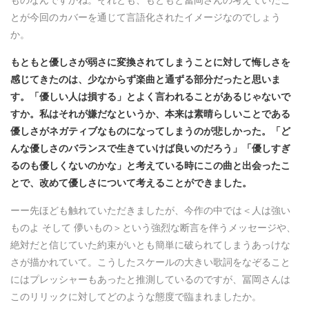
とが今回のカバーを通じて言語化されたイメージなのでしょう
か。
もともと優しさが弱さに変換されてしまうことに対して悔しさを
感じてきたのは、少なからず楽曲と通ずる部分だったと思いま
す。「優しい人は損する」とよく言われることがあるじゃないで
すか。私はそれが嫌だなというか、本来は素晴らしいことである
優しさがネガティブなものになってしまうのが悲しかった。「ど
んな優しさのバランスで生きていけば良いのだろう」「優しすぎ
るのも優しくないのかな」と考えている時にこの曲と出会ったこ
とで、改めて優しさについて考えることができました。
ーー先ほども触れていただきましたが、今作の中では＜人は強い
ものよ そして 儚いもの＞という強烈な断言を伴うメッセージや、
絶対だと信じていた約束がいとも簡単に破られてしまうあっけな
さが描かれていて。こうしたスケールの大きい歌詞をなぞること
にはプレッシャーもあったと推測しているのですが、冨岡さんは
このリリックに対してどのような態度で臨まれましたか。