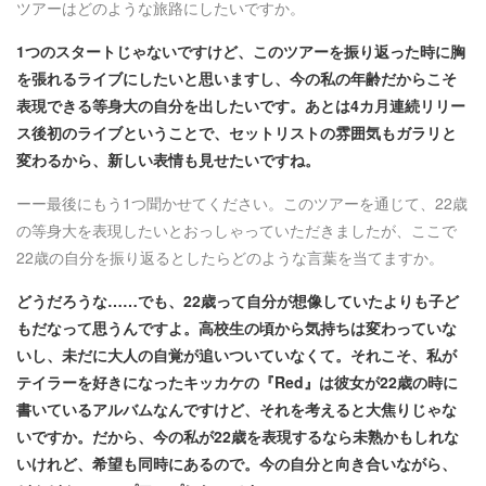
ツアーはどのような旅路にしたいですか。
1つのスタートじゃないですけど、このツアーを振り返った時に胸
を張れるライブにしたいと思いますし、今の私の年齢だからこそ
表現できる等身大の自分を出したいです。あとは4カ月連続リリー
ス後初のライブということで、セットリストの雰囲気もガラリと
変わるから、新しい表情も見せたいですね。
ーー最後にもう1つ聞かせてください。このツアーを通じて、22歳
の等身大を表現したいとおっしゃっていただきましたが、ここで
22歳の自分を振り返るとしたらどのような言葉を当てますか。
どうだろうな……でも、22歳って自分が想像していたよりも子ど
もだなって思うんですよ。高校生の頃から気持ちは変わっていな
いし、未だに大人の自覚が追いついていなくて。それこそ、私が
テイラーを好きになったキッカケの『Red』は彼女が22歳の時に
書いているアルバムなんですけど、それを考えると大焦りじゃな
いですか。だから、今の私が22歳を表現するなら未熟かもしれな
いけれど、希望も同時にあるので。今の自分と向き合いながら、