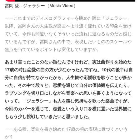
冨岡 愛 - ジェラシー（Music Video）
ーーこれまでのディスコグラフィーを眺めた際に「ジェラシー」
以降、冨岡さんの人生観が楽曲へより濃く流れている印象を受け
ていて。今作も間違いなくそういった流れに連なるものだと感じ
ているんですが、冨岡さんの中で、表現したいもののスケールや
焦点を当てているポイントは変化していますか。
あまり言ったことのない話なんですけれど、実は曲作りを始めた
17歳の時は恋愛の曲の方が少なかったんですね。10代の後半は自
分に自信が持てなかったから、人生観や応援歌を歌うことが多か
った。その中で段々と、恋愛を通じて自分の価値観を伝えたり、
ラブソングを切り口にしながら音楽への思いを書くようになって
いって。「ジェラシー」も人を羨む気持ちを歌った楽曲ですが、
今回のカバーを通じて、恋愛という入り口を横に置いた世界観に
ももう少し挑戦していきたいと思いました。
ーーある種、楽曲を書き始めた17歳の頃の表現に近づくという
か？