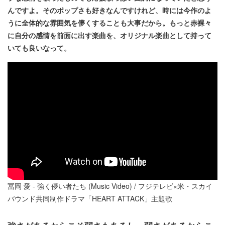
んですよ。そのポップさも好きなんですけれど、時には今作のよ
うに全体的な雰囲気を儚くすることも大事だから。もっと赤裸々
に自分の感情を前面に出す楽曲を、オリジナル楽曲として持って
いても良いなって。
冨岡 愛 - 強く儚い者たち (Music Video) / フジテレビ×米・スカイ
バウンド共同制作ドラマ「HEART ATTACK」主題歌