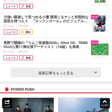
12:00 ｜ SPICER
ニュース
音楽
力強い眼差しで見つめる小瀧 望演じるヤンと対照的な
NEW
思想を持つ人々 『ロックンロール』のビジュアル…
12:00 ｜ SPICER
ニュース
舞台
長野で開催の『りんご音楽祭2026』Olive Oil、TEND
NEW
OUJIら第11弾出演アーティスト（16組）を発表
12:00 ｜ SPICER
ニュース
音楽
最新記事をもっと見る
POWER PUSH