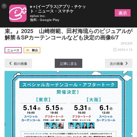
×
e＋(イープラス)アプリ - チケッ
ト・ニュース・スマチケ
表示
eplus inc.
無料 - Google Play
朗読劇『461個の弁当は、親父と息子の男の約
束。』2025 山崎樹範、田村海琉らのビジュアルが
解禁＆SPカーテンコールなども決定の画像6/7
SPICER
2025.4.15
ニュース
舞台
前の画像
記事に戻る
次の画像