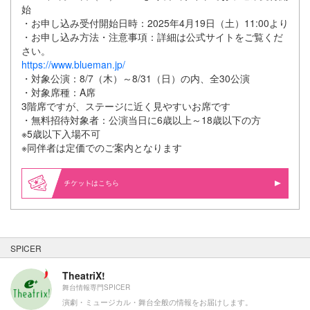
始
・お申し込み受付開始日時：2025年4月19日（土）11:00より
・お申し込み方法・注意事項：詳細は公式サイトをご覧くだ
さい。
https://www.blueman.jp/
・対象公演：8/7（木）～8/31（日）の内、全30公演
・対象席種：A席
3階席ですが、ステージに近く見やすいお席です
・無料招待対象者：公演当日に6歳以上～18歳以下の方
※5歳以下入場不可
※同伴者は定価でのご案内となります
はこちら
SPICER
TheatriX!
舞台情報専門SPICER
演劇・ミュージカル・舞台全般の情報をお届けします。