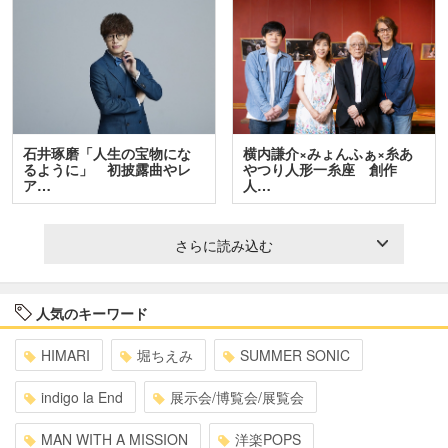
石井琢磨「人生の宝物にな
横内謙介×みょんふぁ×糸あ
るように」 初披露曲やレ
やつり人形一糸座 創作
ア…
人…
さらに読み込む
人気のキーワード
HIMARI
堀ちえみ
SUMMER SONIC
indigo la End
展示会/博覧会/展覧会
MAN WITH A MISSION
洋楽POPS