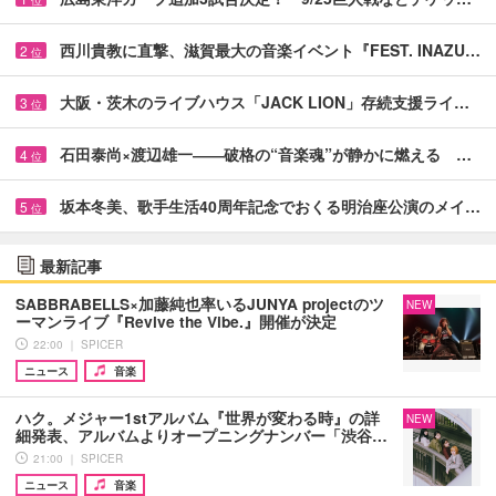
位
西川貴教に直撃、滋賀最大の音楽イベント『FEST. INAZU…
2
位
大阪・茨木のライブハウス「JACK LION」存続支援ライ…
3
位
石田泰尚×渡辺雄一――破格の“音楽魂”が静かに燃える …
4
位
坂本冬美、歌手生活40周年記念でおくる明治座公演のメイ…
5
位
最新記事
SABBRABELLS×加藤純也率いるJUNYA projectのツ
NEW
ーマンライブ『Revive the Vibe.』開催が決定
22:00 ｜ SPICER
ニュース
音楽
ハク。メジャー1stアルバム『世界が変わる時』の詳
NEW
細発表、アルバムよりオープニングナンバー「渋谷…
21:00 ｜ SPICER
ニュース
音楽