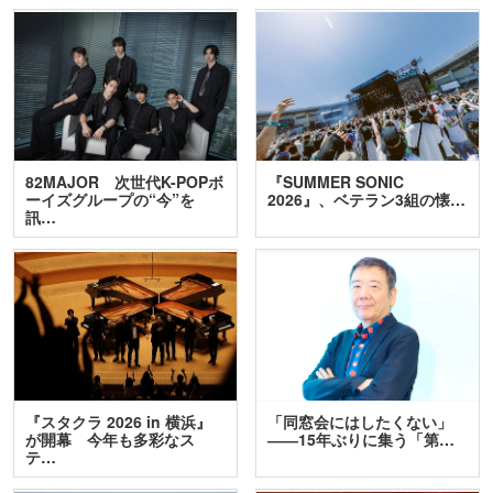
82MAJOR 次世代K-POPボ
『SUMMER SONIC
ーイズグループの“今”を
2026』、ベテラン3組の懐…
訊…
『スタクラ 2026 in 横浜』
「同窓会にはしたくない」
が開幕 今年も多彩なス
――15年ぶりに集う「第…
テ…