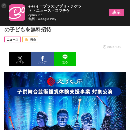
×
e＋(イープラス)アプリ - チケッ
ト・ニュース・スマチケ
表示
eplus inc.
無料 - Google Play
『ブルーマングループ2025新宿公演』に6歳～18歳
の子どもを無料招待
ニュース
舞台
2025.4.19
ポスト
シェア
送る