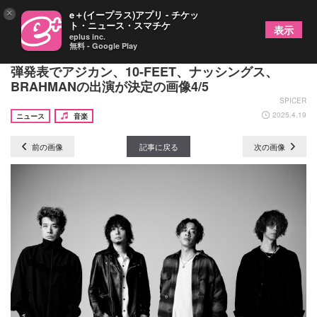
×
e＋(イープラス)アプリ - チケッ
ト・ニュース・スマチケ
表示
eplus inc.
無料 - Google Play
岩手・大船渡『KESEN ROCK FESTIVAL’25』第3
弾発表でアジカン、10-FEET、ナッシングス、
BRAHMANの出演が決定の画像4/5
SPICER
2025.4.19
ニュース
音楽
前の画像
記事に戻る
次の画像