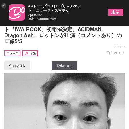
×
e＋(イープラス)アプリ - チケッ
ト・ニュース・スマチケ
表示
eplus inc.
無料 - Google Play
フットボールアワー岩尾プロデュースの音楽イベン
ト『IWA ROCK』初開催決定、ACIDMAN、
Dragon Ash、ロットンが出演（コメントあり）の
画像5/5
SPICER
2025.4.19
ニュース
音楽
前の画像
記事に戻る