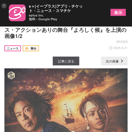
×
e＋(イープラス)アプリ - チケッ
ト・ニュース・スマチケ
表示
eplus inc.
無料 - Google Play
松本利夫主演、今江大地ら出演 歌・笑い・ダン
ス・アクションありの舞台『よろしく候』を上演の
画像1/2
SPICER
2025.4.21
ニュース
舞台
記事に戻る
次の画像