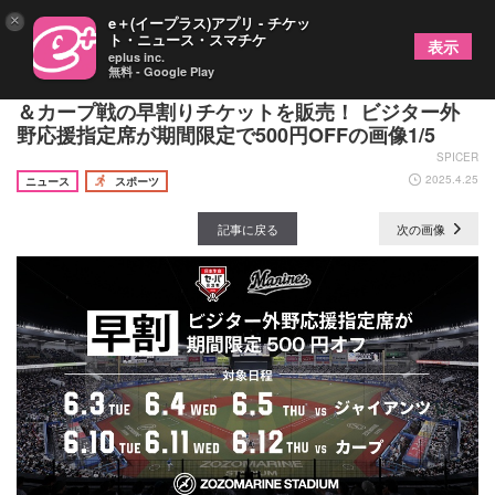
×
e＋(イープラス)アプリ - チケッ
ト・ニュース・スマチケ
表示
eplus inc.
無料 - Google Play
【イープラス特別企画】マリーンズ×ジャイアンツ
＆カープ戦の早割りチケットを販売！ ビジター外
野応援指定席が期間限定で500円OFFの画像1/5
SPICER
2025.4.25
ニュース
スポーツ
記事に戻る
次の画像