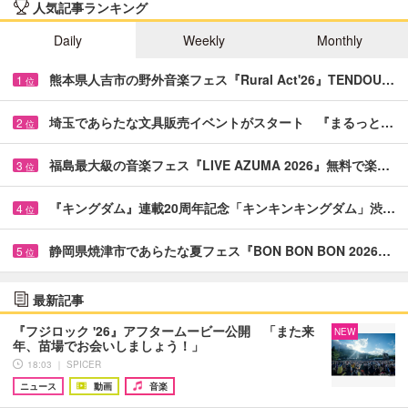
人気記事ランキング
Daily
Weekly
Monthly
熊本県人吉市の野外音楽フェス『Rural Act'26』TENDOU…
1
位
埼玉であらたな文具販売イベントがスタート 『まるっと…
2
位
福島最大級の音楽フェス『LIVE AZUMA 2026』無料で楽…
3
位
『キングダム』連載20周年記念「キンキンキングダム」渋…
4
位
静岡県焼津市であらたな夏フェス『BON BON BON 2026…
5
位
最新記事
『フジロック '26』アフタームービー公開 「また来
NEW
年、苗場でお会いしましょう！」
18:03 ｜ SPICER
ニュース
動画
音楽