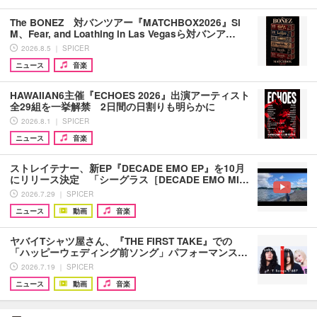
The BONEZ 対バンツアー『MATCHBOX2026』Si
M、Fear, and Loathing in Las Vegasら対バンア…
2026.8.5 ｜ SPICER
ニュース
音楽
HAWAIIAN6主催『ECHOES 2026』出演アーティスト
全29組を一挙解禁 2日間の日割りも明らかに
2026.8.1 ｜ SPICER
ニュース
音楽
ストレイテナー、新EP『DECADE EMO EP』を10月
にリリース決定 「シーグラス［DECADE EMO MI…
2026.7.29 ｜ SPICER
ニュース
動画
音楽
ヤバイTシャツ屋さん、『THE FIRST TAKE』での
「ハッピーウェディング前ソング」パフォーマンス…
2026.7.19 ｜ SPICER
ニュース
動画
音楽