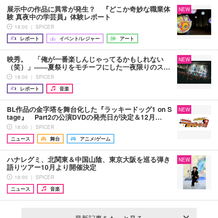
展示中の作品に異常が発生？ 『どこか奇妙な職業体
NEW
験 真夜中の学芸員』体験レポート
18:00 ｜ SPICER
レポート
イベント/レジャー
アート
映秀。 「俺が一番楽しんじゃってるかもしれない
NEW
（笑）」――夏祭りをモチーフにした一夜限りのス…
18:00 ｜ SPICER
レポート
音楽
BL作品の金字塔を舞台化した『ラッキードッグ1 on S
NEW
tage』 Part2の公演DVDの発売日が決定＆12月…
18:00 ｜ SPICER
ニュース
舞台
アニメ/ゲーム
ハナレグミ、北関東＆中国山陰、東京大阪を巡る弾き
NEW
語りツアー10月より開催決定
18:00 ｜ SPICER
ニュース
音楽
最新記事をもっと見る