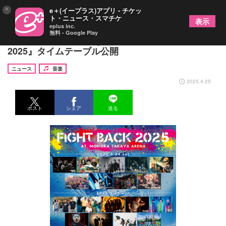
×
e＋(イープラス)アプリ - チケッ
ト・ニュース・スマチケ
表示
eplus inc.
無料 - Google Play
岩手・盛岡ClubChange主催『FIGHT BACK
2025』タイムテーブル公開
ニュース
音楽
2025.4.25
ポスト
シェア
送る