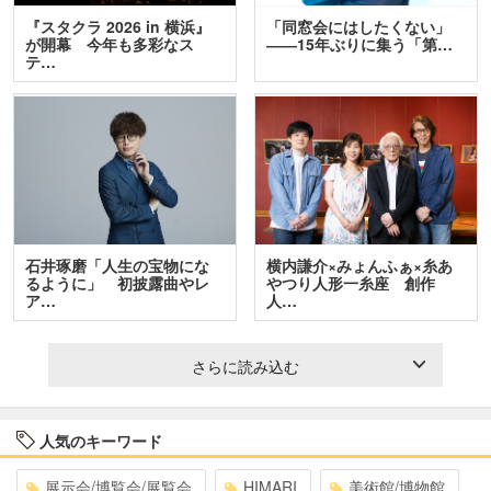
『スタクラ 2026 in 横浜』
「同窓会にはしたくない」
が開幕 今年も多彩なス
――15年ぶりに集う「第…
テ…
石井琢磨「人生の宝物にな
横内謙介×みょんふぁ×糸あ
るように」 初披露曲やレ
やつり人形一糸座 創作
ア…
人…
さらに読み込む
人気のキーワード
展示会/博覧会/展覧会
HIMARI
美術館/博物館