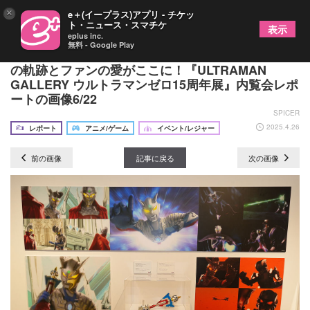
×
e＋(イープラス)アプリ - チケッ
ト・ニュース・スマチケ
表示
eplus inc.
無料 - Google Play
新世代ウルトラマンのリーダー・ウルトラマンゼロ
の軌跡とファンの愛がここに！『ULTRAMAN
GALLERY ウルトラマンゼロ15周年展』内覧会レポ
ートの画像6/22
SPICER
2025.4.26
レポート
アニメ/ゲーム
イベント/レジャー
前の画像
記事に戻る
次の画像