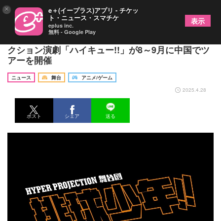
×
e＋(イープラス)アプリ - チケッ
ト・ニュース・スマチケ
表示
eplus inc.
無料 - Google Play
「ハイキュー!!」の舞台化作品、ハイパープロジェ
クション演劇「ハイキュー!!」が8～9月に中国でツ
アーを開催
ニュース
舞台
アニメ/ゲーム
2025.4.28
ポスト
シェア
送る