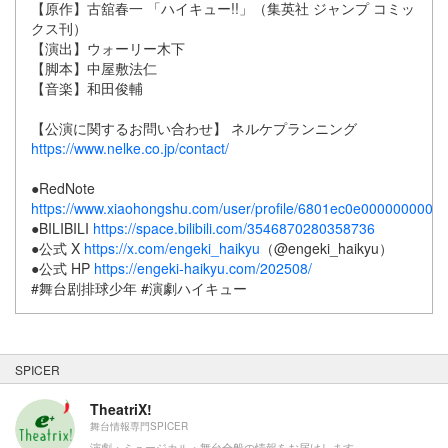
【原作】古舘春一 「ハイキュー!!」（集英社 ジャンプ コミッ
クス刊）
【演出】ウォーリー木下
【脚本】中屋敷法仁
【音楽】和田俊輔
【公演に関するお問い合わせ】 ネルケプランニング
https://www.nelke.co.jp/contact/
●RedNote
https://www.xiaohongshu.com/user/profile/6801ec0e000000000e
●BILIBILI
https://space.bilibili.com/3546870280358736
●公式 X
https://x.com/engeki_haikyu
（@engeki_haikyu）
●公式 HP
https://engeki-haikyu.com/202508/
#舞台剧排球少年 #演劇ハイキュー
SPICER
TheatriX!
舞台情報専門SPICER
演劇・ミュージカル・舞台全般の情報をお届けします。