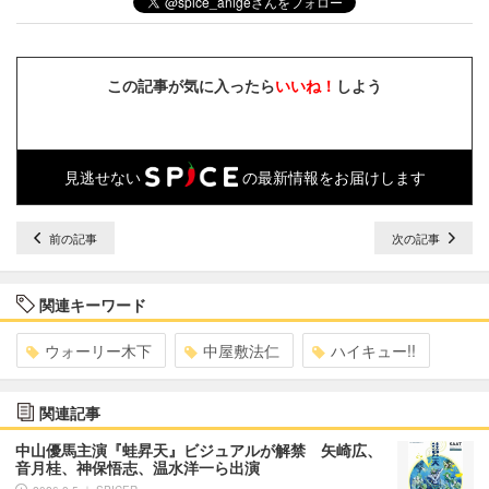
この記事が気に入ったら
いいね！
しよう
見逃せない
の最新情報をお届けします
前の記事
次の記事
関連キーワード
ウォーリー木下
中屋敷法仁
ハイキュー!!
関連記事
中山優馬主演『蛙昇天』ビジュアルが解禁 矢崎広、
音月桂、神保悟志、温水洋一ら出演