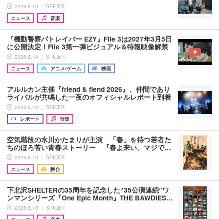
2026.8.10 ｜ SPICER
ニュース
音楽
『機動警察パトレイバー EZY』File 3は2027年3月5日
に公開決定！File 3第一弾ビジュアル＆特報映像解禁
2026.8.10 ｜ SPICER
ニュース
アニメ/ゲーム
映画
アルルカン主催『friend & fiend 2026』、仲間であり
ライバルが共鳴した一夜のオフィシャルレポート到着
2026.8.10 ｜ SPICER
レポート
音楽
空気階段の水川かたまりが主演 「春」を待つ若者た
ちのほろ苦い青春ストーリー 『春よ来い、マジで…
2026.8.10 ｜ SPICER
ニュース
舞台
下北沢SHELTERの35周年を記念した“35公演連続”ワ
ンマンシリーズ『One Epic Month』THE BAWDIES…
2026.8.10 ｜ SPICER