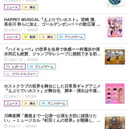
2026.8.5 ｜ SPICER
ニュース
舞台
HAPPEY MUSICAL『えぶりでいホスト』 宮崎 湧、
長谷川 幹らに加え、ゴールデンボンバ ーの歌広場 …
2026.7.17 ｜ SPICER
ニュース
動画
舞台
アニメ/ゲーム
『ハイキュー!!』の世界を全身で体感ーー村瀬歩や清
水邦広も絶賛、ジャンプやレシーブに挑戦できる初…
2026.7.13 ｜ SPICER
レポート
アニメ/ゲーム
イベント/レジャー
ホストクラブの世界を舞台にした日常系ギャグアニメ
『えぶりでいホスト』が舞台化 脚本・演出は中屋…
2026.7.7 ｜ SPICER
ニュース
舞台
アニメ/ゲーム
川﨑皇輝「最後まで一公演一公演を大切に頑張りた
い」～ミュージカル『町田くんの世界』が開幕し、…
2026.7.7 ｜ SPICER