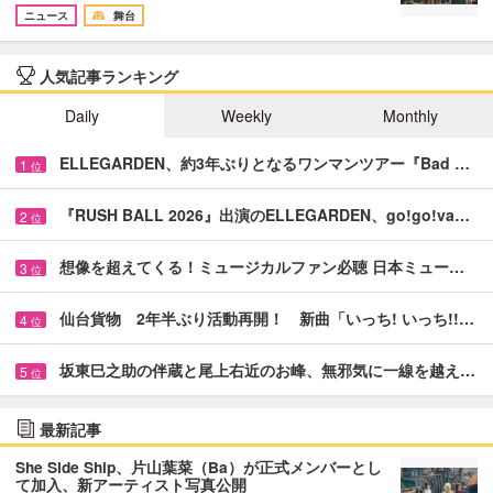
ニュース
舞台
人気記事ランキング
Daily
Weekly
Monthly
ELLEGARDEN、約3年ぶりとなるワンマンツアー『Bad …
1
位
『RUSH BALL 2026』出演のELLEGARDEN、go!go!va…
2
位
想像を超えてくる！ミュージカルファン必聴 日本ミュー…
3
位
仙台貨物 2年半ぶり活動再開！ 新曲「いっち! いっち!!…
4
位
坂東巳之助の伴蔵と尾上右近のお峰、無邪気に一線を越え…
5
位
最新記事
She Side Ship、片山葉菜（Ba）が正式メンバーとし
て加入、新アーティスト写真公開