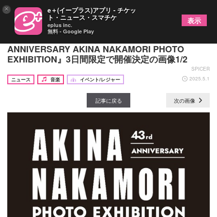
×
e＋(イープラス)アプリ - チケッ
ト・ニュース・スマチケ
表示
eplus inc.
無料 - Google Play
中森明菜をかが屋・加賀翔が撮影 写真展『43rd
ANNIVERSARY AKINA NAKAMORI PHOTO
EXHIBITION』3日間限定で開催決定の画像1/2
SPICER
2025.5.1
ニュース
音楽
イベント/レジャー
記事に戻る
次の画像