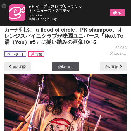
×
e＋(イープラス)アプリ - チケッ
ト・ニュース・スマチケ
表示
eplus inc.
無料 - Google Play
根っからの正真正銘のロックンローラーパンクロッ
カーが叫ぶ、a flood of circle、PK shampoo、オ
レンジスパイニクラブが味園ユニバース『Next To
湯（You）#5』に揃い踏みの画像10/16
SPICER
2025.6.2
レポート
音楽
前の画像
記事に戻る
次の画像