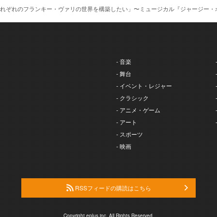
それぞれのフランキー・ヴァリの世界を構築したい」〜ミュージカル『ジャージー・
- 音楽
- 舞台
- イベント・レジャー
- クラシック
- アニメ・ゲーム
- アート
- スポーツ
- 映画
RSSフィードの購読はこちら
Copyright eplus inc. All Rights Reserved.