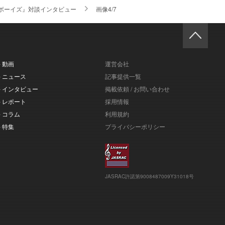
ボーイズ』対談インタビュー
画像4/7
- 動画
運営会社
- ニュース
記事提供一覧
- インタビュー
掲載依頼 / お問い合わせ
- レポート
採用情報
- コラム
利用規約
- 特集
プライバシーポリシー
JASRAC許諾第9008487009Y31018号