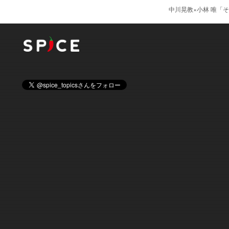
中川晃教×小林 唯「