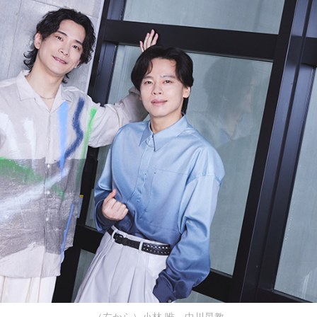
（左から）小林 唯、中川晃教