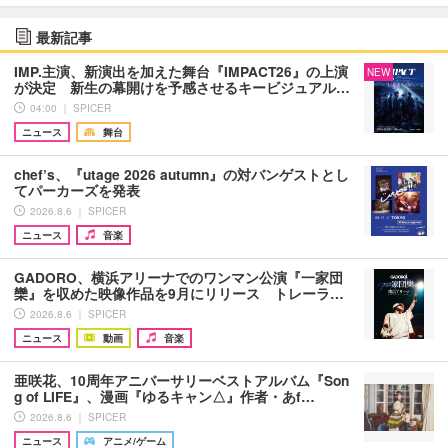
最新記事
IMP.主演、新演出を加えた舞台『IMPACT26』の上演
NEW
が決定 新生の幕開けを予感させるキービジュアル…
04:00 ｜ SPICER
ニュース
舞台
chef’s、『utage 2026 autumn』の対バンゲストとし
てパーカーズを発表
2026.8.6 ｜ SPICER
ニュース
音楽
GADORO、横浜アリーナでのワンマン公演『一家団
欒』を収めた映像作品を9月にリリース トレーラ…
2026.8.6 ｜ SPICER
ニュース
動画
音楽
亜咲花、10周年アニバーサリーベストアルバム『Son
g of LIFE』、漫画『ゆるキャン△』作者・あf…
2026.8.6 ｜ SPICER
ニュース
アニメ/ゲーム