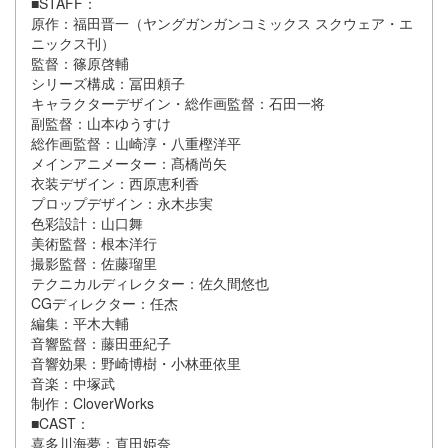
■STAFF：
原作：福田晋一（ヤングガンガンコミックス スクウェア・エ
ニックス刊）
監督：篠原啓輔
シリーズ構成：冨田頼子
キャラクターデザイン・総作画監督：石田一将
副監督：山本ゆうすけ
総作画監督：山崎淳・八重樫洋平
メインアニメーター：髙橋尚矢
衣装デザイン：西原恵利香
プロップデザイン：永木歩実
色彩設計：山口舞
美術監督：根本洋行
撮影監督：佐藤瑠里
テクニカルディレクター：佐久間悠也
CGディレクター：任杰
編集：平木大輔
音響監督：藤田亜紀子
音響効果：野崎博樹・小林亜依里
音楽：中塚武
制作：CloverWorks
■CAST：
喜多川海夢：直田姫奈