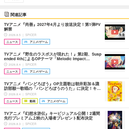
関連記事
TVアニメ『尚善』2027年4月より放送決定！第1弾PV
解禁
2026.8.5 ｜ SPICER
ニュース
アニメ/ゲーム
TVアニメ『野生のラスボスが現れた！』第2期、Susp
ended 4thによるOPテーマ「Melodic Impact…
2026.8.4 ｜ SPICER
ニュース
アニメ/ゲーム
TVアニメ『パンどろぼう』OP主題歌は朝井彩加＆諏
訪部順一歌唱の「パンどろぼうのうた」に決定！キ…
2026.8.4 ｜ SPICER
ニュース
動画
アニメ/ゲーム
TVアニメ『幻想水滸伝』キービジュアル公開！2週間
先行プレミアム上映の入場者プレゼント配布決定
2026.8.3 ｜ SPICER