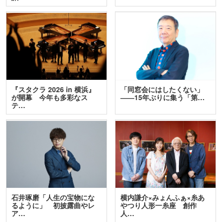
『スタクラ 2026 in 横浜』
「同窓会にはしたくない」
が開幕 今年も多彩なス
――15年ぶりに集う「第…
テ…
石井琢磨「人生の宝物にな
横内謙介×みょんふぁ×糸あ
るように」 初披露曲やレ
やつり人形一糸座 創作
ア…
人…