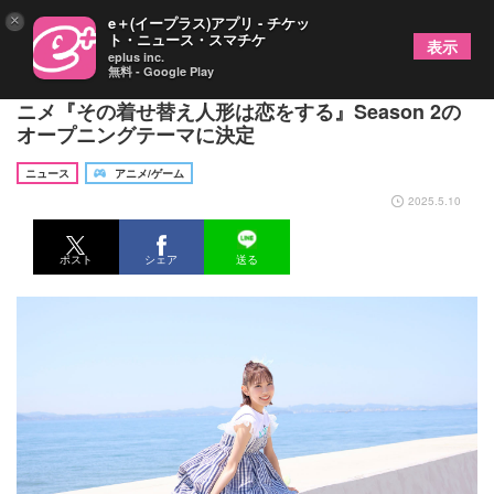
×
e＋(イープラス)アプリ - チケッ
ト・ニュース・スマチケ
表示
eplus inc.
無料 - Google Play
スピラ・スピカの新曲「アオとキラメキ」がTVア
ニメ『その着せ替え人形は恋をする』Season 2の
オープニングテーマに決定
ニュース
アニメ/ゲーム
2025.5.10
ポスト
シェア
送る