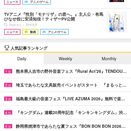
ニュース
アニメ/ゲーム
TVアニメ『性別「モナリザ」の君へ。』主人公・有馬
ひなせ役に安済知佳！ティザーPV公開
2026.8.2 ｜ SPICER
ニュース
動画
アニメ/ゲーム
人気記事ランキング
Daily
Weekly
Monthly
熊本県人吉市の野外音楽フェス『Rural Act'26』TENDOU…
1
位
埼玉であらたな文具販売イベントがスタート 『まるっと…
2
位
福島最大級の音楽フェス『LIVE AZUMA 2026』無料で楽…
3
位
『キングダム』連載20周年記念「キンキンキングダム」渋…
4
位
静岡県焼津市であらたな夏フェス『BON BON BON 2026…
5
位