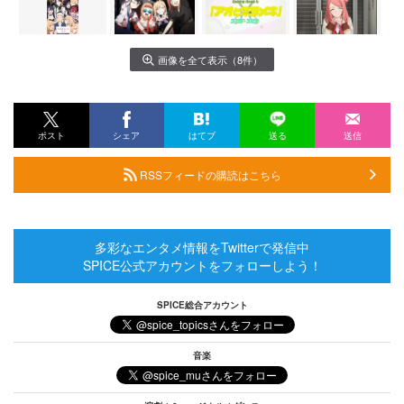
画像を全て表示（8件）
ポスト
シェア
はてブ
送る
送信
RSSフィードの購読はこちら
多彩なエンタメ情報をTwitterで発信中
SPICE公式アカウントをフォローしよう！
SPICE総合アカウント
音楽