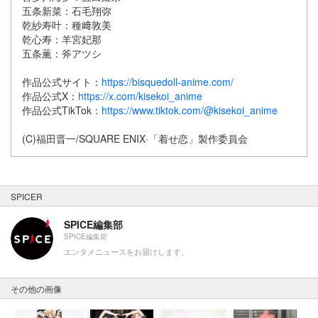
五条新菜：石毛翔弥
乾紗寿叶：種﨑敦美
乾心寿：羊宮妃那
五条薫：斧アツシ
作品公式サイト：
https://bisquedoll-anime.com/
作品公式X：
https://x.com/kisekoi_anime
作品公式TikTok：
https://www.tiktok.com/@kisekoi_anime
(C)福田晋一/SQUARE ENIX·「着せ恋」製作委員会
SPICER
SPICE編集部
SPICE編集部
エンタメニュースをお届けします。
その他の画像