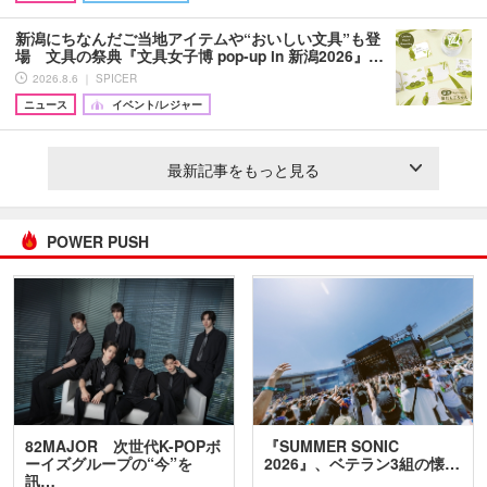
新潟にちなんだご当地アイテムや“おいしい文具”も登
場 文具の祭典『文具女子博 pop-up in 新潟2026』…
2026.8.6 ｜ SPICER
ニュース
イベント/レジャー
最新記事をもっと見る
POWER PUSH
82MAJOR 次世代K-POPボ
『SUMMER SONIC
ーイズグループの“今”を
2026』、ベテラン3組の懐…
訊…