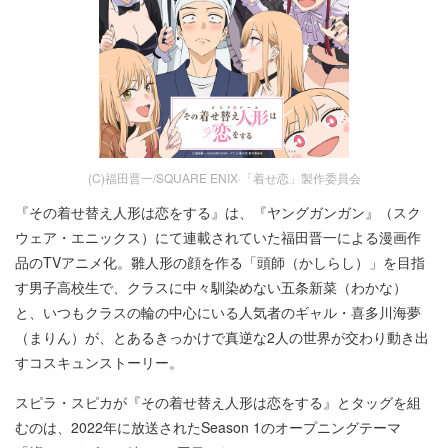
(C)福田晋一/SQUARE ENIX·「着せ恋」製作委員会
『その着せ替え人形は恋をする』は、『ヤングガンガン』（スク
ウェア・エニックス）にて連載されていた福田晋一による漫画作
品のTVアニメ化。雛人形の顔を作る「頭師（かしらし）」を目指
す男子高校生で、クラスに中々馴染めない五条新菜（わかな）
と、いつもクラスの輪の中心にいる人気者のギャル・喜多川海夢
（まりん）が、とあるきっかけで真逆な2人の世界が交わり動き出
すコスキュンストーリー。
スピラ・スピカが『その着せ替え人形は恋をする』とタッグを組
むのは、2022年に放送されたSeason 1のオープニングテーマ