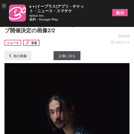
×
e＋(イープラス)アプリ - チケッ
ト・ニュース・スマチケ
表示
eplus inc.
無料 - Google Play
Jin Dogg、Zepp Osaka Baysideにてワンマンライ
ブ開催決定の画像2/2
SPICER
2025.5.12
ニュース
音楽
前の画像
記事に戻る