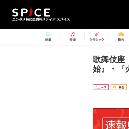
歌舞伎座
始』・『
ニュース
舞台