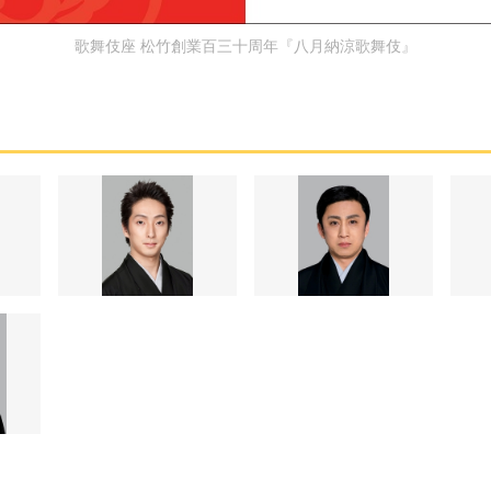
歌舞伎座 松竹創業百三十周年『八月納涼歌舞伎』