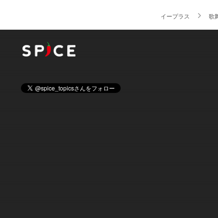
イープラス
歌