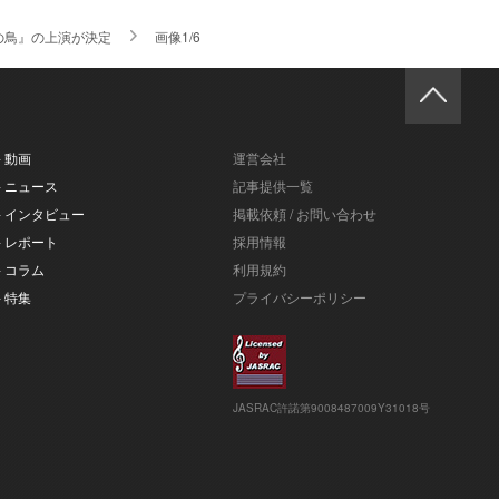
の鳥』の上演が決定
画像1/6
- 動画
運営会社
- ニュース
記事提供一覧
- インタビュー
掲載依頼 / お問い合わせ
- レポート
採用情報
- コラム
利用規約
- 特集
プライバシーポリシー
JASRAC許諾第9008487009Y31018号